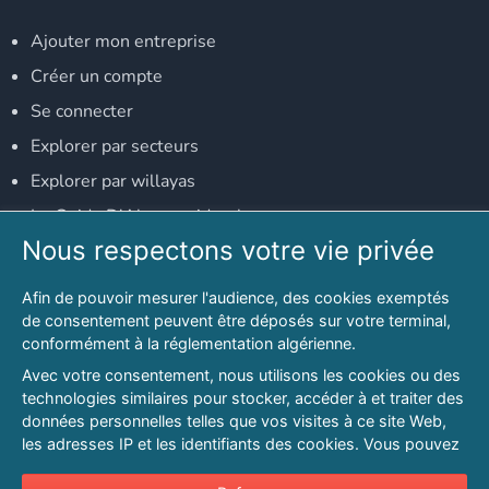
Ajouter mon entreprise
Créer un compte
Se connecter
Explorer par secteurs
Explorer par willayas
Le Guide D'Alger, guide-alger.com
Nous respectons votre vie privée
NOS RÉSEAUX SOCIAUX
Afin de pouvoir mesurer l'audience, des cookies exemptés
Notre page Facebook
de consentement peuvent être déposés sur votre terminal,
conformément à la réglementation algérienne.
Notre page LinkedIn
Avec votre consentement, nous utilisons les cookies ou des
Notre page Instagram
technologies similaires pour stocker, accéder à et traiter des
données personnelles telles que vos visites à ce site Web,
Notre page Twitter
les adresses IP et les identifiants des cookies. Vous pouvez
refuser ou vous opposer au traitement des données fondé