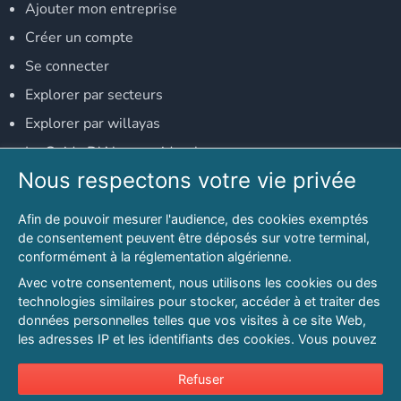
Ajouter mon entreprise
Créer un compte
Se connecter
Explorer par secteurs
Explorer par willayas
Le Guide D'Alger, guide-alger.com
Nous respectons votre vie privée
NOS RÉSEAUX SOCIAUX
Afin de pouvoir mesurer l'audience, des cookies exemptés
Notre page Facebook
de consentement peuvent être déposés sur votre terminal,
conformément à la réglementation algérienne.
Notre page LinkedIn
Avec votre consentement, nous utilisons les cookies ou des
Notre page Instagram
technologies similaires pour stocker, accéder à et traiter des
données personnelles telles que vos visites à ce site Web,
Notre page Twitter
les adresses IP et les identifiants des cookies. Vous pouvez
refuser ou vous opposer au traitement des données fondé
sur l'intérêt légitime à tout moment en cliquant sur « Refuser
Refuser
© 2026 PAGESMAGHREB.COM. ALL RIGHTS RESERVED
».