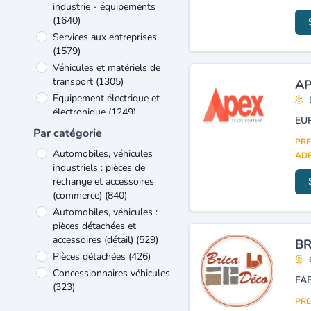
industrie - équipements
(1640)
Services aux entreprises
(1579)
Véhicules et matériels de
transport
(1305)
AP
Equipement électrique et
électronique
(1249)
Bâtiment et travaux publics
Par catégorie
(1130)
PRE
Automobiles, véhicules
ADR
Verre et matériaux de
industriels : pièces de
construction
(866)
rechange et accessoires
Commerce
(745)
(commerce)
(840)
Métallurgie et travail des
Automobiles, véhicules :
métaux
(489)
pièces détachées et
Autres
(454)
accessoires (détail)
(529)
BR
Pièces détachées
(426)
Concessionnaires véhicules
(323)
PRE
Maintenance industrielle