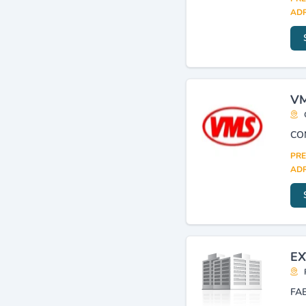
ADR
VM
CO
PRE
ADR
EX
FA