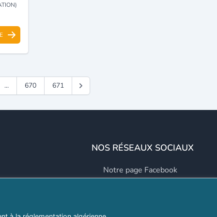
ATION)
E
...
670
671
NOS RÉSEAUX SOCIAUX
Notre page Facebook
Notre page LinkedIn
Notre page Instagram
t à la réglementation algérienne.