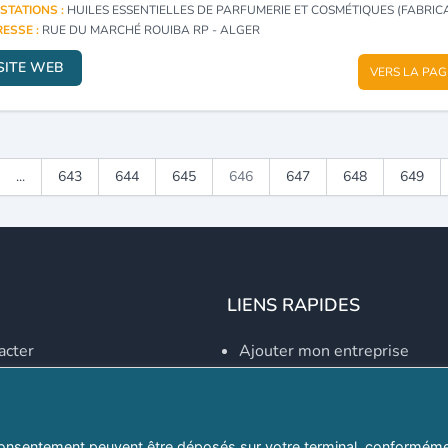
STATIONS :
HUILES ESSENTIELLES DE PARFUMERIE ET COSMÉTIQUES (FABRIC
ESSE :
RUE DU MARCHÉ ROUIBA RP - ALGER
SITE WEB
VERS LA PAG
...
643
644
645
646
647
648
649
LIENS RAPIDES
acter
Ajouter mon entreprise
Créer un compte
Se connecter
Explorer par secteurs
onsentement peuvent être déposés sur votre terminal, conformémen