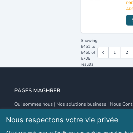
PRE
ADR
Showing
6451
to
6460
of
1
2
6708
results
PAGES MAGHREB
Qui sommes nous
|
Nos solutions business
|
Nous Cont
Nous respectons votre vie privée
NOUS CONTACTER
Afin de pouvoir mesurer l'audience, des cookies exemptés de c