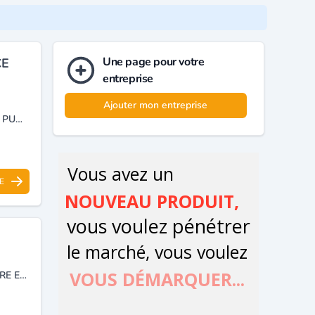
Une page pour votre
CE
entreprise
Ajouter mon entreprise
ÉLECTRICITÉ GÉNÉRALE ET MAINTENANCE INDUSTRIELLE, ÉCLAIRAGE PUBLIC, MONTAGE ET CÂBLAGE DES CENTRALES A BÉTON, INSTALLATION DES POTEAUX ÉLECTRIQUES, INSTALLATION ET MAINTENANCE DES ASCENSEURS ET MONTE CHARGE.
E
FABRICATION, TRANSFORMATION ET COMMERCIALISATION DE MARBRE ET DE PIERRES DECORATIVES POUR AMENAGEMENTS INTERIEURS ET EXTERIEURS.