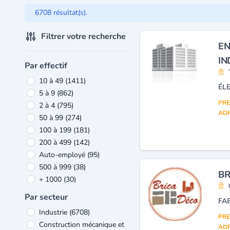
6708 résultat(s).
Filtrer votre recherche
EN
IN
Par effectif
10 à 49
(1411)
5 à 9
(862)
PRE
2 à 4
(795)
ADR
50 à 99
(274)
100 à 199
(181)
200 à 499
(142)
Auto-employé
(95)
500 à 999
(38)
BR
+ 1000
(30)
Par secteur
Industrie
(6708)
PRE
Construction mécanique et
ADR