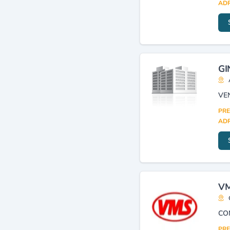
ADR
(275)
Automobiles (agents,
concessionnaires,
distributeurs)
(271)
Electricité : installations
industrielles
(238)
GI
Véhicules industriels :
pièces détachées,
adaptations
(223)
VE
Froid industriel :
PRE
équipement
(201)
ADR
Matières plastiques
(transformation)
(198)
VM
CO
PRE