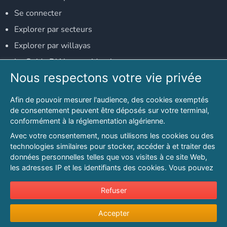
Se connecter
Explorer par secteurs
Explorer par willayas
Le Guide D'Alger, guide-alger.com
Nous respectons votre vie privée
NOS RÉSEAUX SOCIAUX
Afin de pouvoir mesurer l'audience, des cookies exemptés
Notre page Facebook
de consentement peuvent être déposés sur votre terminal,
conformément à la réglementation algérienne.
Notre page LinkedIn
Avec votre consentement, nous utilisons les cookies ou des
Notre page Instagram
technologies similaires pour stocker, accéder à et traiter des
données personnelles telles que vos visites à ce site Web,
Notre page Twitter
les adresses IP et les identifiants des cookies. Vous pouvez
refuser ou vous opposer au traitement des données fondé
sur l'intérêt légitime à tout moment en cliquant sur « Refuser
Refuser
© 2026 PAGESMAGHREB.COM. ALL RIGHTS RESERVED
».
Mentions légales
|
Conditions générales d'utilisation
|
Politique de
Accepter
Pour en savoir plus sur notre politique en matière de cookies
confidentialité
|
Protection de la vie privée
|
Politique de cookie
et pour ajuster vos préférences, veuillez consulter notre