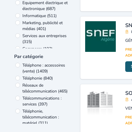
Equipement électrique et
électronique
(687)
Informatique
(511)
Marketing, publicité et
SN
médias
(401)
Services aux entreprises
(315)
Commerce
(192)
PRE
Bâtiment et travaux publics
ADR
Par catégorie
(114)
Téléphone : accessoires
Construction mécanique et
(vente)
(1409)
industrie - équipements
(99)
Téléphonie
(840)
Industrie
(66)
Réseaux de
Bois et ameublement
(50)
télécommunication
(465)
SO
Télécommunications :
services
(397)
VE
Téléphonie,
télécommunication :
PRE
matériel
(311)
ADR
Réseaux et centrales