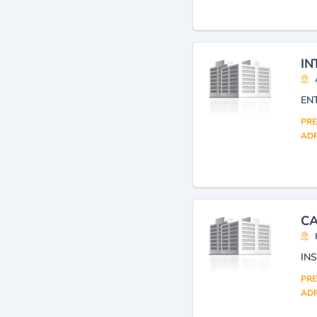
électriques et téléphoniques
(290)
Réseaux informatiques et
traitement de données
IN
(installation)
(285)
Télécommunications
(installateurs)
(218)
EN
Opérateurs de
PRE
télécommunications
(215)
ADR
Télésurveillance : appareils,
systèmes
(191)
CA
IN
PRE
ADR