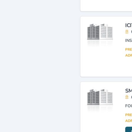
IC
PRE
ADR
SM
PRE
ADR