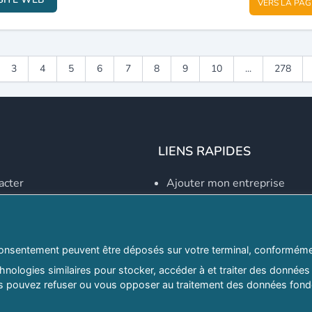
VERS LA PAG
3
4
5
6
7
8
9
10
...
278
LIENS RAPIDES
acter
Ajouter mon entreprise
Créer un compte
Se connecter
Explorer par secteurs
onsentement peuvent être déposés sur votre terminal, conformémen
nologies similaires pour stocker, accéder à et traiter des données 
Explorer par willayas
ous pouvez refuser ou vous opposer au traitement des données fondé
ghreb.com
Le Guide D'Alger, guide-alg