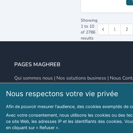
Showing
1
to
10
1
2
of
2786
results
PAGES MAGHREB
Qui sommes nous
|
Nos solutions business
|
Nous Cont
Nous respectons votre vie privée
NOUS CONTACTER
Afin de pouvoir mesurer l'audience, des cookies exemptés de c
Adresse
Email
Avec votre consentement, nous utilisons les cookies ou des tech
ce site Web, les adresses IP et les identifiants des cookies. V
46 LOT. PETITE PROVENCE SIDI YAHIA
contact@lespagesma
en cliquant sur « Refuser ».
Hydra, Alger (16), Algérie