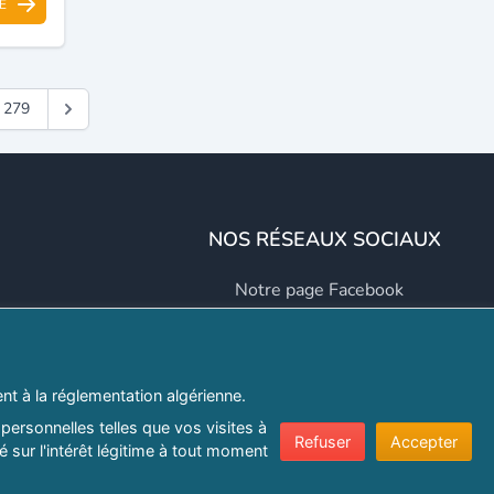
E
279
NOS RÉSEAUX SOCIAUX
Notre page Facebook
Notre page LinkedIn
Notre page Instagram
t à la réglementation algérienne.
Notre page Twitter
personnelles telles que vos visites à
Refuser
Accepter
 sur l'intérêt légitime à tout moment
er.com