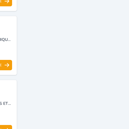
E
INSTALLATION DE RÉSEAU ET CENTRALES ÉLECTRIQUE ET TÉLÉPHONIQUE FINBRE OPTIQUE DETECTION D'INCENDIE CERTIFICATION RESEAUX CONTROLE D'ACCES
E
FOURNISSEUR D'ACCÈS INTERNET ET VOICE IP, ISP, WIMAX, WIRELESS ET TÉLÉCOMMUNICATION.