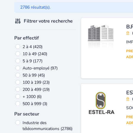
2786 résultat(s).
Filtrer votre recherche
B.
Par effectif
2 à 4
(420)
PRE
10 à 49
(240)
ADR
5 à 9
(177)
Auto-employé
(97)
50 à 99
(45)
100 à 199
(23)
200 à 499
(19)
ES
+ 1000
(6)
500 à 999
(3)
Par secteur
PRE
Industrie des
ADR
télécommunications
(2786)