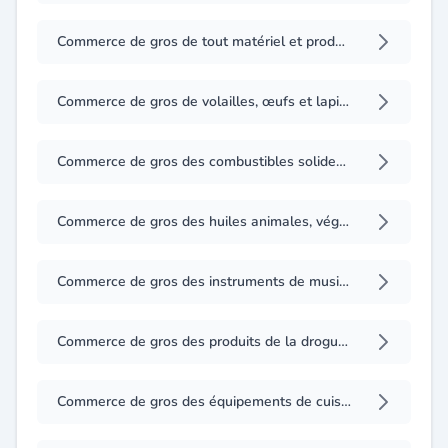
Commerce de gros de tout matériel et produits liés au domaine de la télécommunication, radiocommunication et la téléphonie, leurs accessoires et pièces détachées
Commerce de gros de volailles, œufs et lapins
Commerce de gros des combustibles solides, liquides et gazeux
Commerce de gros des huiles animales, végétales et autres corps gras
Commerce de gros des instruments de musique, articles et fournitures liés aux activités artistiques
Commerce de gros des produits de la droguerie, produits d'hygiène, d'entretien domestique, professionnel et autres produits similaires
Commerce de gros des équipements de cuisine, de boulangerie et équipements de magasins