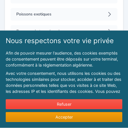
Poissons exotiques
Pommes de terre (gros)
Nous respectons votre vie privée
Porcelaines, faïences (fabrication, gros)
Afin de pouvoir mesurer l'audience, des cookies exemptés
de consentement peuvent être déposés sur votre terminal,
conformément à la réglementation algérienne.
Pots d'échappement (vente, pose)
Avec votre consentement, nous utilisons les cookies ou des
technologies similaires pour stocker, accéder à et traiter des
Pressings : matériel et fournitures
données personnelles telles que vos visites à ce site Web,
les adresses IP et les identifiants des cookies. Vous pouvez
refuser ou vous opposer au traitement des données fondé
Production artisanale
sur l'intérêt légitime à tout moment en cliquant sur « Refuser
Refuser
».
Produits
Accepter
Pour en savoir plus sur notre politique en matière de cookies
et pour ajuster vos préférences, veuillez consulter notre