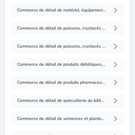
Commerce de détail de matériel, équipements et fournitures de protection et de sécurité, leurs pièces détachées et accessoires
Commerce de détail de poissons, crustacés et coquillages (fruits de mer)
Commerce de détail de poissons, crustacés et coquillages congelés ou surgelés
Commerce de détail de produits diététiques, nutritionnels et de régime
Commerce de détail de produits pharmaceutiques et parapharmaceutiques, appareils, matériels et instruments médico-chirurgicaux, leurs accessoires, pièces détachées et consommables
Commerce de détail de quincaillerie du bâtiment, vitrerie, peinture et bois
Commerce de détail de semences et plantes, exercé en étal