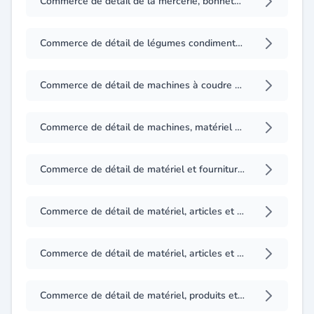
Commerce de détail de la mercerie, bonneterie et layettes, exercé en étal
Commerce de détail de légumes condiments ou épluches, exercé en étal
Commerce de détail de machines à coudre et à tricoter
Commerce de détail de machines, matériel et mobilier de bureau
Commerce de détail de matériel et fournitures pour boulangerie, pâtisserie, confiserie
Commerce de détail de matériel, articles et fournitures destinés aux activités artistiques
Commerce de détail de matériel, articles et fournitures pour la culture, l'enseignement et les collectivités
Commerce de détail de matériel, produits et matières premières destinés à la bijouterie industrielle et artisanale