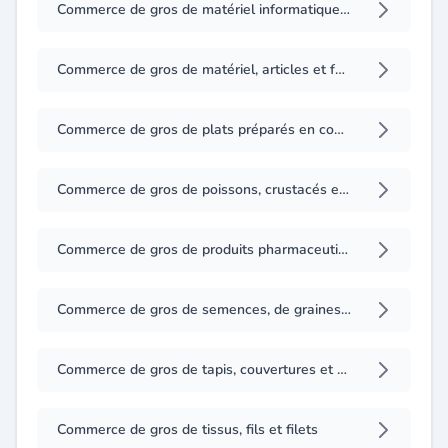
Commerce de gros de matériel informatique et de machines de bureau, leurs accessoires et fournitures
Commerce de gros de matériel, articles et fournitures pour l'enseignement et les collectivités
Commerce de gros de plats préparés en conserve, surgelés ou congelés
Commerce de gros de poissons, crustacés et coquillages
Commerce de gros de produits pharmaceutiques et parapharmaceutiques, matériel et instruments médico-chirurgicaux, leurs accessoires, pièces détachées et consommables
Commerce de gros de semences, de graines, plants et autres produits horticoles
Commerce de gros de tapis, couvertures et autres articles similaires à base de matières textiles
Commerce de gros de tissus, fils et filets