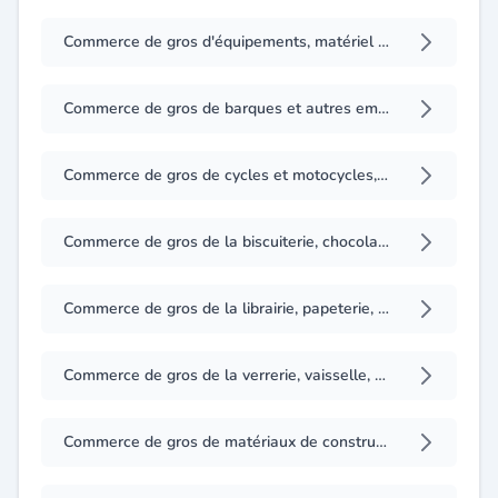
Commerce de gros d'équipements, matériel et machines agricoles
Commerce de gros de barques et autres embarcations
Commerce de gros de cycles et motocycles, pièces détachées et accessoires pour cycles et motocycles
Commerce de gros de la biscuiterie, chocolaterie et confiserie
Commerce de gros de la librairie, papeterie, de fournitures et articles pour les activités des beaux-arts
Commerce de gros de la verrerie, vaisselle, articles de ménage et ustensiles de cuisine
Commerce de gros de matériaux de construction, céramique sanitaire verre plat