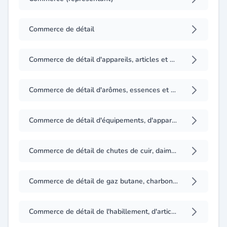
Commerce de détail
Commerce de détail d'appareils, articles et produits destinés à la filtration ou l'épuration des liquides et des gaz
Commerce de détail d'arômes, essences et colorants pour l'alimentation
Commerce de détail d'équipements, d'appareils et instruments de pesage, mesurage y compris leurs accessoires, pièces détachées et leurs consommables
Commerce de détail de chutes de cuir, daim et autres matières provenant des tanneries et fabriques de chaussures
Commerce de détail de gaz butane, charbon de bois et autres combustibles solides, liquides ou gazeux
Commerce de détail de l'habillement, d'articles de bonneterie et de la chaussure