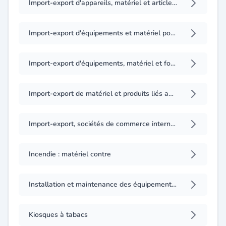
Import-export d'appareils, matériel et articles d'enregistrement et de reproduction du son, des images leurs accessoires et pièces détachées
Import-export d'équipements et matériel pour hôtels, cafés et restaurants, blanchisseries et teintureries
Import-export d'équipements, matériel et fournitures de sécurité et de protection
Import-export de matériel et produits liés au domaine de la quincaillerie, droguerie, articles de ménage, et tous articles d'hygiène et d'entretien domestique et professionnel
Import-export, sociétés de commerce international
Incendie : matériel contre
Installation et maintenance des équipements et matériels pour hôtels, cafés, restaurants, blanchisseries et teintureries
Kiosques à tabacs