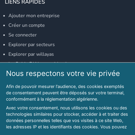
LIENS RAPIDES
Ajouter mon entreprise
Créer un compte
Se connecter
Explorer par secteurs
Explorer par willayas
Le Guide D'Alger, guide-alger.com
Nous respectons votre vie privée
NOS RÉSEAUX SOCIAUX
Afin de pouvoir mesurer l'audience, des cookies exemptés
Notre page Facebook
de consentement peuvent être déposés sur votre terminal,
conformément à la réglementation algérienne.
Notre page LinkedIn
Avec votre consentement, nous utilisons les cookies ou des
Notre page Instagram
technologies similaires pour stocker, accéder à et traiter des
données personnelles telles que vos visites à ce site Web,
Notre page Twitter
les adresses IP et les identifiants des cookies. Vous pouvez
refuser ou vous opposer au traitement des données fondé