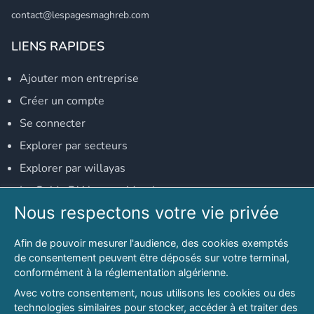
contact@lespagesmaghreb.com
LIENS RAPIDES
Ajouter mon entreprise
Créer un compte
Se connecter
Explorer par secteurs
Explorer par willayas
Le Guide D'Alger, guide-alger.com
Nous respectons votre vie privée
NOS RÉSEAUX SOCIAUX
Afin de pouvoir mesurer l'audience, des cookies exemptés
Notre page Facebook
de consentement peuvent être déposés sur votre terminal,
conformément à la réglementation algérienne.
Notre page LinkedIn
Avec votre consentement, nous utilisons les cookies ou des
Notre page Instagram
technologies similaires pour stocker, accéder à et traiter des