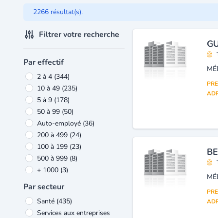
2266 résultat(s).
Filtrer votre recherche
GU
Par effectif
MÉ
2 à 4
(344)
PRE
10 à 49
(235)
ADR
5 à 9
(178)
50 à 99
(50)
Auto-employé
(36)
200 à 499
(24)
100 à 199
(23)
B
500 à 999
(8)
+ 1000
(3)
MÉ
Par secteur
PRE
Santé
(435)
ADR
Services aux entreprises