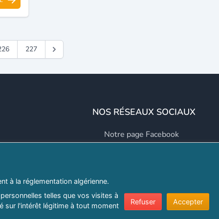
226
227
NOS RÉSEAUX SOCIAUX
Notre page Facebook
Notre page LinkedIn
Notre page Instagram
t à la réglementation algérienne.
Notre page Twitter
personnelles telles que vos visites à
Refuser
Accepter
 sur l'intérêt légitime à tout moment
er.com