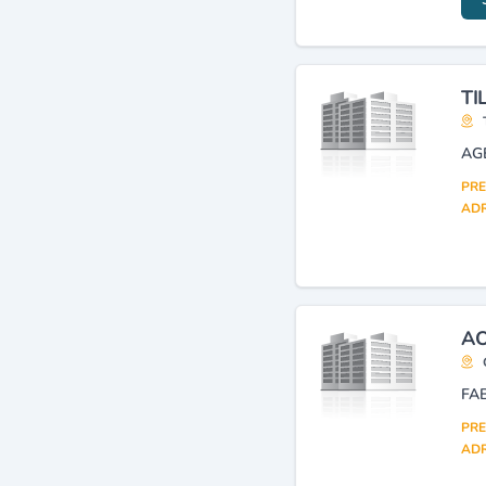
publics et hydrauliques
(45)
Automobiles, véhicules :
pièces détachées et
accessoires (détail)
(43)
TI
Bâtiment (entreprises)
(41)
Commissaires aux comptes
AG
(41)
PRE
ADR
AO
PRE
ADR