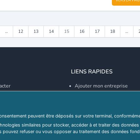
...
12
13
14
15
16
17
18
...
LIENS RAPIDES
acter
Ajouter mon entreprise
Créer un compte
Se connecter
Explorer par secteurs
onsentement peuvent être déposés sur votre terminal, conformémen
nologies similaires pour stocker, accéder à et traiter des données 
Explorer par willayas
ous pouvez refuser ou vous opposer au traitement des données fondé
ghreb.com
Le Guide D'Alger, guide-alg