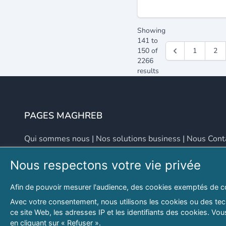
Showing
141
to
150
of
1
2
2266
results
PAGES MAGHREB
Qui sommes nous
|
Nos solutions business
|
Nous Cont
Nous respectons votre vie privée
NOUS CONTACTER
Afin de pouvoir mesurer l'audience, des cookies exemptés de c
Adresse
Email
Avec votre consentement, nous utilisons les cookies ou des tech
ce site Web, les adresses IP et les identifiants des cookies. V
46 LOT. PETITE PROVENCE SIDI YAHIA
contact@lespagesma
en cliquant sur « Refuser ».
Hydra, Alger (16), Algérie