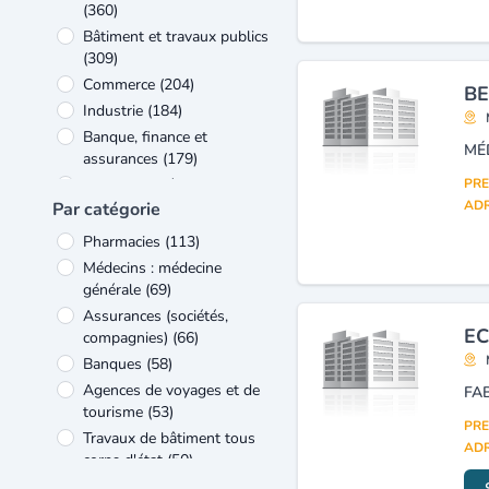
(360)
Bâtiment et travaux publics
(309)
Commerce
(204)
BE
Industrie
(184)
Banque, finance et
MÉ
assurances
(179)
Verre et matériaux de
PRE
construction
(151)
ADR
Par catégorie
Equipement électrique et
Pharmacies
(113)
électronique
(125)
Médecins : médecine
Formation
(125)
générale
(69)
Administration
(123)
Assurances (sociétés,
EC
compagnies)
(66)
Banques
(58)
Agences de voyages et de
FA
tourisme
(53)
PRE
Travaux de bâtiment tous
ADR
corps d'état
(50)
Entreprises de travaux