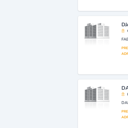
DJ
FA
PRE
ADR
DA
DA
PRE
ADR