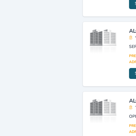
AL
SE
PRE
ADR
AL
OP
PRE
ADR