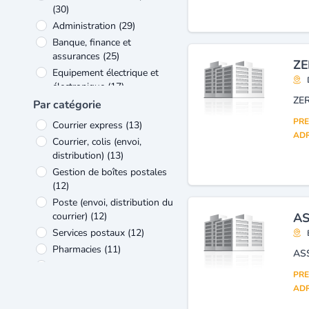
(30)
Administration
(29)
Banque, finance et
assurances
(25)
ZE
Equipement électrique et
électronique
(17)
ZE
Commerce
(16)
Par catégorie
Industrie
(13)
PRE
Courrier express
(13)
Verre et matériaux de
ADR
Courrier, colis (envoi,
construction
(12)
distribution)
(13)
Voyages, tourisme et loisirs
Gestion de boîtes postales
(11)
(12)
Poste (envoi, distribution du
courrier)
(12)
AS
Services postaux
(12)
Pharmacies
(11)
AS
Banques
(10)
PRE
Assurances (sociétés,
ADR
compagnies)
(9)