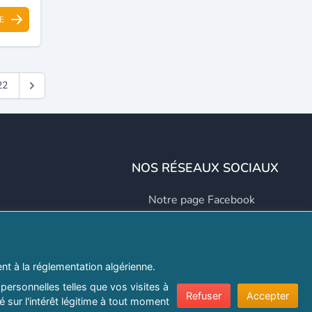
E
22
NOS RÉSEAUX SOCIAUX
Notre page Facebook
Notre page LinkedIn
Notre page Instagram
t à la réglementation algérienne.
Notre page Twitter
personnelles telles que vos visites à
Refuser
Accepter
 sur l'intérêt légitime à tout moment
er.com