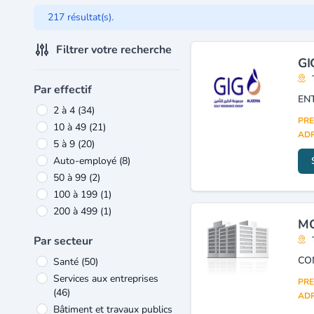
217 résultat(s).
Filtrer votre recherche
GI
Par effectif
2 à 4
(34)
PRE
10 à 49
(21)
ADR
5 à 9
(20)
Auto-employé
(8)
50 à 99
(2)
100 à 199
(1)
200 à 499
(1)
MO
Par secteur
Santé
(50)
Services aux entreprises
PRE
(46)
ADR
Bâtiment et travaux publics