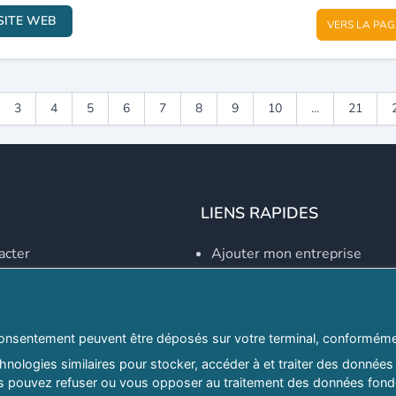
SITE WEB
VERS LA PAG
3
4
5
6
7
8
9
10
...
21
LIENS RAPIDES
acter
Ajouter mon entreprise
Créer un compte
Se connecter
Explorer par secteurs
onsentement peuvent être déposés sur votre terminal, conformémen
nologies similaires pour stocker, accéder à et traiter des données 
Explorer par willayas
ous pouvez refuser ou vous opposer au traitement des données fondé
ghreb.com
Le Guide D'Alger, guide-alg