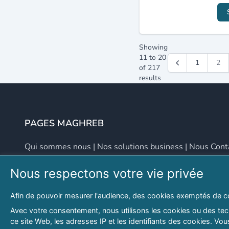
Showing
11
to
20
1
2
of
217
results
PAGES MAGHREB
Qui sommes nous
|
Nos solutions business
|
Nous Cont
Nous respectons votre vie privée
NOUS CONTACTER
Afin de pouvoir mesurer l'audience, des cookies exemptés de c
Adresse
Email
Avec votre consentement, nous utilisons les cookies ou des tech
ce site Web, les adresses IP et les identifiants des cookies. V
46 LOT. PETITE PROVENCE SIDI YAHIA
contact@lespagesma