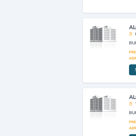
Agences de voyages et de
tourisme
(5)
Automobiles, véhicules :
pièces détachées et
AL
accessoires (détail)
(5)
BU
PRE
ADR
AL
BU
PRE
ADR