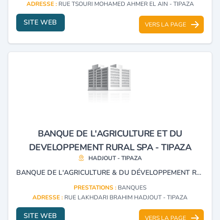
ADRESSE :
RUE TSOURI MOHAMED AHMER EL AIN - TIPAZA
SITE WEB
VERS LA PAGE
BANQUE DE L'AGRICULTURE ET DU
DEVELOPPEMENT RURAL SPA - TIPAZA
HADJOUT - TIPAZA
BANQUE DE L'AGRICULTURE & DU DÉVELOPPEMENT RURAL.
PRESTATIONS :
BANQUES
ADRESSE :
RUE LAKHDARI BRAHIM HADJOUT - TIPAZA
SITE WEB
VERS LA PAGE