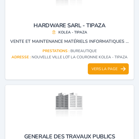
HARDWARE SARL - TIPAZA
KOLEA - TIPAZA
VENTE ET MAINTENANCE MATÉRIELS INFORMATIQUES ET BUREAUTIQUES.
PRESTATIONS :
BUREAUTIQUE
ADRESSE :
NOUVELLE VILLE LOT LA COURONNE KOLEA - TIPAZA
VERS LA PAGE
GENERALE DES TRAVAUX PUBLICS