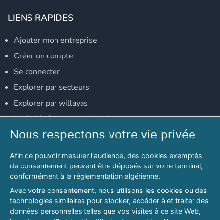
LIENS RAPIDES
Ajouter mon entreprise
Créer un compte
Se connecter
Explorer par secteurs
Explorer par willayas
Le Guide D'Alger, guide-alger.com
Nous respectons votre vie privée
NOS RÉSEAUX SOCIAUX
Afin de pouvoir mesurer l'audience, des cookies exemptés
Notre page Facebook
de consentement peuvent être déposés sur votre terminal,
conformément à la réglementation algérienne.
Notre page LinkedIn
Avec votre consentement, nous utilisons les cookies ou des
Notre page Instagram
technologies similaires pour stocker, accéder à et traiter des
données personnelles telles que vos visites à ce site Web,
Notre page Twitter