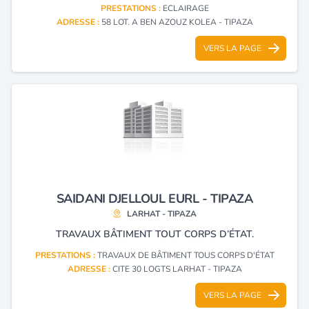
PRESTATIONS :
ECLAIRAGE
ADRESSE :
58 LOT. A BEN AZOUZ KOLEA - TIPAZA
VERS LA PAGE
SAIDANI DJELLOUL EURL - TIPAZA
LARHAT - TIPAZA
TRAVAUX BÂTIMENT TOUT CORPS D’ÉTAT.
PRESTATIONS :
TRAVAUX DE BÂTIMENT TOUS CORPS D'ÉTAT
ADRESSE :
CITE 30 LOGTS LARHAT - TIPAZA
VERS LA PAGE