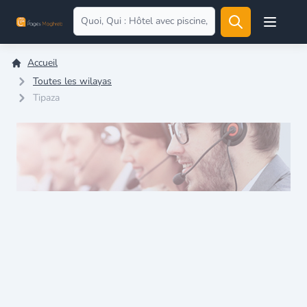
Open user
Accueil
Toutes les wilayas
Tipaza