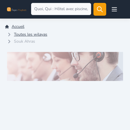
Open user
Accueil
Toutes les wilayas
Souk Ahras