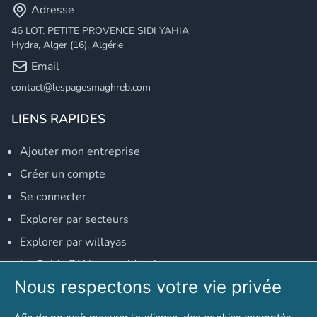
Adresse
46 LOT. PETITE PROVENCE SIDI YAHIA
Hydra, Alger (16), Algérie
Email
contact@lespagesmaghreb.com
LIENS RAPIDES
Ajouter mon entreprise
Créer un compte
Se connecter
Explorer par secteurs
Explorer par willayas
Le Guide D'Alger, guide-alger.com
Nous respectons votre vie privée
NOS RÉSEAUX SOCIAUX