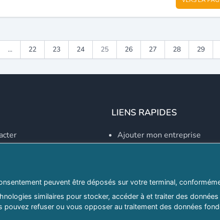
...
22
23
24
25
26
27
28
29
LIENS RAPIDES
acter
Ajouter mon entreprise
Créer un compte
Se connecter
Explorer par secteurs
onsentement peuvent être déposés sur votre terminal, conformémen
nologies similaires pour stocker, accéder à et traiter des données 
Explorer par willayas
ous pouvez refuser ou vous opposer au traitement des données fondé
ghreb.com
Le Guide D'Alger, guide-alg