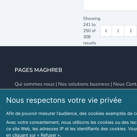
Showing
241
to
250
of
1
2
308
results
PAGES MAGHREB
Qui sommes nous
|
Nos solutions business
|
Nous Cont
Nous respectons votre vie privée
NOUS CONTACTER
Afin de pouvoir mesurer l'audience, des cookies exemptés de c
Adresse
Email
Avec votre consentement, nous utilisons les cookies ou des tech
ce site Web, les adresses IP et les identifiants des cookies. V
46 LOT. PETITE PROVENCE SIDI YAHIA
contact@lespagesma
en cliquant sur « Refuser ».
Hydra, Alger (16), Algérie