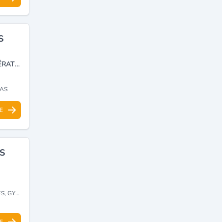
S
OOREDOO WATANYA WTA TÉLÉPHONIE MOBILE GSM PORTABLE OPÉRATEUR TÉLÉCOMMUNICATION SMARTPHONE RÉSEAU OOREDOO
RAS
E
S
 CHAUX)
E