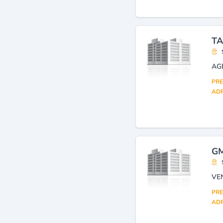
Entreprises de travaux
publics et hydrauliques
(11)
Banques
(10)
Enseignements divers
(10)
TA
PRE
ADR
GM
PRE
ADR