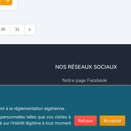
30
31
NOS RÉSEAUX SOCIAUX
Notre page Facebook
Notre page LinkedIn
Notre page Instagram
t à la réglementation algérienne.
Notre page Twitter
personnelles telles que vos visites à
Refuser
Accepter
 sur l'intérêt légitime à tout moment
er.com