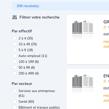
308 résultat(s).
Filtrer votre recherche
GR
Par effectif
IM
2 à 4
(35)
PRE
10 à 49
(25)
ADR
5 à 9
(18)
Auto-employé
(11)
100 à 199
(6)
50 à 99
(6)
200 à 499
(4)
EN
Par secteur
EN
Services aux entreprises
(61)
PRE
ADR
Santé
(60)
Bâtiment et travaux publics