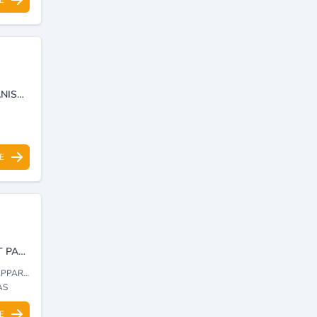
AGENCE DE VOYAGES ET DE TOURISME, BILLETTERIE, VOYAGES ORGANISÉS, RÉSERVATION D’HÔTEL, VISA ET OMRA.
E
VENTE ET DISTRIBUTION DE MATÉRIEL MÉDICAL DE LABORATOIRE ET PARAPHARMACEUTIQUE.
 CONSOMMABLES
AS
E