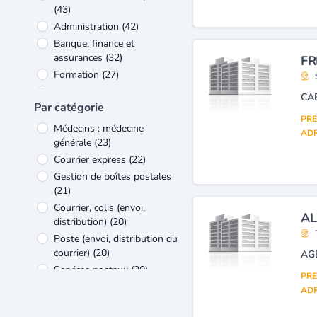
(43)
Administration
(42)
Banque, finance et
assurances
(32)
FR
Formation
(27)
Voyages, tourisme et loisirs
CA
(14)
Par catégorie
PRE
Industries agro-alimentaires
Médecins : médecine
ADR
(13)
générale
(23)
Produits de luxe et de
Courrier express
(22)
loisirs
(11)
Gestion de boîtes postales
Verre et matériaux de
(21)
construction
(11)
Courrier, colis (envoi,
AL
distribution)
(20)
Poste (envoi, distribution du
courrier)
(20)
Services postaux
(20)
PRE
Assurances (sociétés,
ADR
compagnies)
(12)