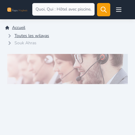
Open user
Accueil
Toutes les wilayas
Souk Ahras