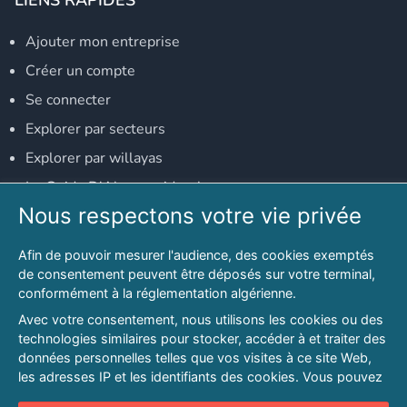
Ajouter mon entreprise
Créer un compte
Se connecter
Explorer par secteurs
Explorer par willayas
Le Guide D'Alger, guide-alger.com
Nous respectons votre vie privée
NOS RÉSEAUX SOCIAUX
Afin de pouvoir mesurer l'audience, des cookies exemptés
Notre page Facebook
de consentement peuvent être déposés sur votre terminal,
conformément à la réglementation algérienne.
Notre page LinkedIn
Avec votre consentement, nous utilisons les cookies ou des
Notre page Instagram
technologies similaires pour stocker, accéder à et traiter des
données personnelles telles que vos visites à ce site Web,
Notre page Twitter
les adresses IP et les identifiants des cookies. Vous pouvez
refuser ou vous opposer au traitement des données fondé