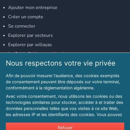
Ajouter mon entreprise
Créer un compte
Se connecter
Explorer par secteurs
Explorer par willayas
Le Guide D'Alger, guide-alger.com
Nous respectons votre vie privée
NOS RÉSEAUX SOCIAUX
Afin de pouvoir mesurer l'audience, des cookies exemptés
Notre page Facebook
de consentement peuvent être déposés sur votre terminal,
conformément à la réglementation algérienne.
Notre page LinkedIn
Avec votre consentement, nous utilisons les cookies ou des
Notre page Instagram
technologies similaires pour stocker, accéder à et traiter des
données personnelles telles que vos visites à ce site Web,
Notre page Twitter
les adresses IP et les identifiants des cookies. Vous pouvez
refuser ou vous opposer au traitement des données fondé
sur l'intérêt légitime à tout moment en cliquant sur « Refuser
Refuser