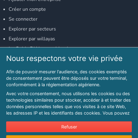
Créer un compte
Se connecter
Explorer par secteurs
Explorer par willayas
Le Guide D'Alger, guide-alger.com
Nous respectons votre vie privée
NOS RÉSEAUX SOCIAUX
Afin de pouvoir mesurer l'audience, des cookies exemptés
Notre page Facebook
de consentement peuvent être déposés sur votre terminal,
conformément à la réglementation algérienne.
Notre page LinkedIn
Avec votre consentement, nous utilisons les cookies ou des
Notre page Instagram
technologies similaires pour stocker, accéder à et traiter des
données personnelles telles que vos visites à ce site Web,
Notre page Twitter
les adresses IP et les identifiants des cookies. Vous pouvez
refuser ou vous opposer au traitement des données fondé
sur l'intérêt légitime à tout moment en cliquant sur « Refuser
Refuser
© 2026 PAGESMAGHREB.COM. ALL RIGHTS RESERVED
».