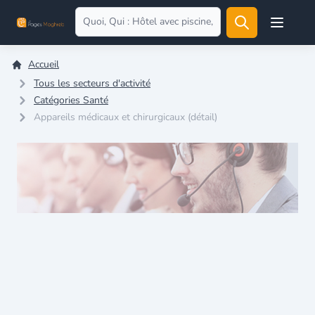
Open user
Accueil
Tous les secteurs d'activité
Catégories Santé
Appareils médicaux et chirurgicaux (détail)