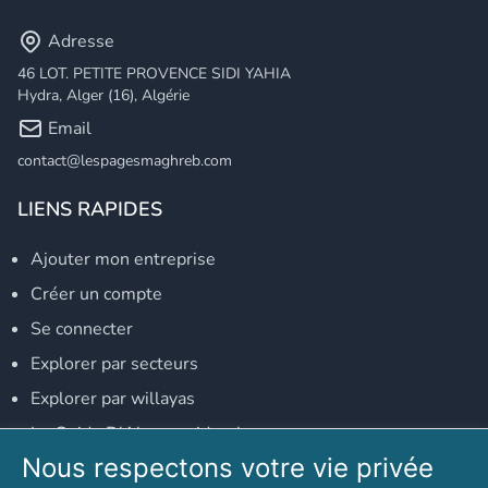
Adresse
46 LOT. PETITE PROVENCE SIDI YAHIA
Hydra, Alger (16), Algérie
Email
contact@lespagesmaghreb.com
LIENS RAPIDES
Ajouter mon entreprise
Créer un compte
Se connecter
Explorer par secteurs
Explorer par willayas
Le Guide D'Alger, guide-alger.com
Nous respectons votre vie privée
NOS RÉSEAUX SOCIAUX