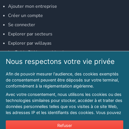
Ajouter mon entreprise
Créer un compte
Se connecter
Explorer par secteurs
Explorer par willayas
Le Guide D'Alger, guide-alger.com
Nous respectons votre vie privée
NOS RÉSEAUX SOCIAUX
Afin de pouvoir mesurer l'audience, des cookies exemptés
Notre page Facebook
de consentement peuvent être déposés sur votre terminal,
conformément à la réglementation algérienne.
Notre page LinkedIn
Avec votre consentement, nous utilisons les cookies ou des
Notre page Instagram
technologies similaires pour stocker, accéder à et traiter des
données personnelles telles que vos visites à ce site Web,
Notre page Twitter
les adresses IP et les identifiants des cookies. Vous pouvez
refuser ou vous opposer au traitement des données fondé
sur l'intérêt légitime à tout moment en cliquant sur « Refuser
Refuser