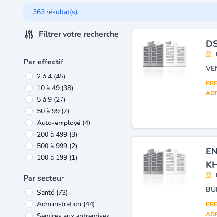
363 résultat(s).
Filtrer votre recherche
DS
Par effectif
VE
2 à 4
(45)
PRE
10 à 49
(38)
ADR
5 à 9
(27)
50 à 99
(7)
Auto-employé
(4)
200 à 499
(3)
500 à 999
(2)
EN
100 à 199
(1)
K
Par secteur
BU
Santé
(73)
Administration
(44)
PRE
ADR
Services aux entreprises