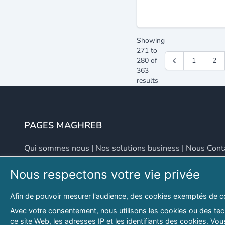
Showing
271
to
280
of
1
2
363
results
PAGES MAGHREB
Qui sommes nous
|
Nos solutions business
|
Nous Cont
Nous respectons votre vie privée
NOUS CONTACTER
Afin de pouvoir mesurer l'audience, des cookies exemptés de c
Adresse
Email
Avec votre consentement, nous utilisons les cookies ou des tech
ce site Web, les adresses IP et les identifiants des cookies. V
46 LOT. PETITE PROVENCE SIDI YAHIA
contact@lespagesma