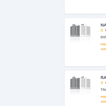
NA
EN
PRE
ADR
RA
TR
PRE
ADR