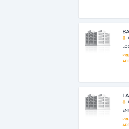
matériels pour le bâtiment
et travaux publics
(10)
Travaux de bâtiment tous
corps d'état
(9)
Agences de voyages et de
BA
tourisme
(8)
Omra
(7)
LO
PRE
ADR
LA
EN
PRE
ADR