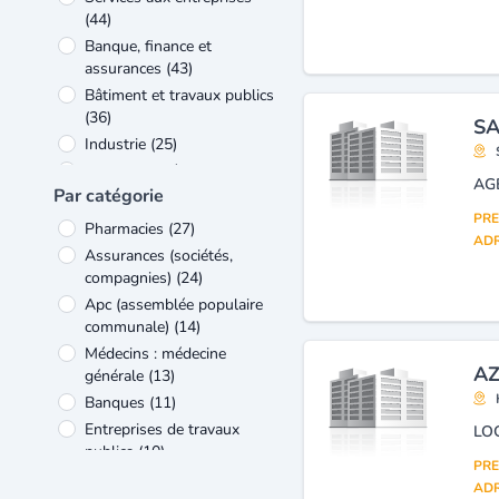
(44)
Banque, finance et
assurances
(43)
Bâtiment et travaux publics
(36)
SA
Industrie
(25)
Verre et matériaux de
construction
(24)
Par catégorie
Construction mécanique et
PRE
Pharmacies
(27)
industrie - équipements
(19)
ADR
Assurances (sociétés,
Véhicules et matériels de
compagnies)
(24)
transport
(18)
Apc (assemblée populaire
Commerce
(16)
communale)
(14)
Médecins : médecine
AZ
générale
(13)
Banques
(11)
Entreprises de travaux
LO
publics
(10)
PRE
Location d'engins et
ADR