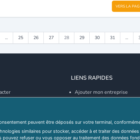
VERS LA PAG
...
25
26
27
28
29
30
31
...
LIENS RAPIDES
acter
Ajouter mon entreprise
Créer un compte
Se connecter
Explorer par secteurs
onsentement peuvent être déposés sur votre terminal, conformémen
nologies similaires pour stocker, accéder à et traiter des données 
Explorer par willayas
ous pouvez refuser ou vous opposer au traitement des données fondé
ghreb.com