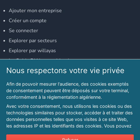
Ajouter mon entreprise
Créer un compte
Se connecter
Explorer par secteurs
Explorer par willayas
Le Guide D'Alger, guide-alger.com
Nous respectons votre vie privée
NOS RÉSEAUX SOCIAUX
Afin de pouvoir mesurer l'audience, des cookies exemptés
Notre page Facebook
de consentement peuvent être déposés sur votre terminal,
conformément à la réglementation algérienne.
Notre page LinkedIn
Avec votre consentement, nous utilisons les cookies ou des
Notre page Instagram
technologies similaires pour stocker, accéder à et traiter des
données personnelles telles que vos visites à ce site Web,
Notre page Twitter
les adresses IP et les identifiants des cookies. Vous pouvez
refuser ou vous opposer au traitement des données fondé
sur l'intérêt légitime à tout moment en cliquant sur « Refuser
Refuser