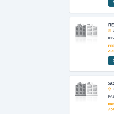
accessoires (détail)
(16)
Services postaux
(16)
Agences de voyages et de
tourisme
(15)
RE
Concessionnaires véhicules
(15)
PRE
ADR
SO
FA
PRE
ADR