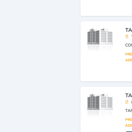
TA
PRE
ADR
TA
TA
PRE
ADR