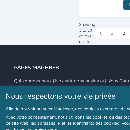
Showing
1
to
10
1
2
of
758
results
PAGES MAGHREB
Qui sommes nous
|
Nos solutions business
|
Nous Cont
Nous respectons votre vie privée
NOUS CONTACTER
Afin de pouvoir mesurer l'audience, des cookies exemptés de c
Adresse
Email
Avec votre consentement, nous utilisons les cookies ou des tech
ce site Web, les adresses IP et les identifiants des cookies. V
46 LOT. PETITE PROVENCE SIDI YAHIA
contact@lespagesma
en cliquant sur « Refuser ».