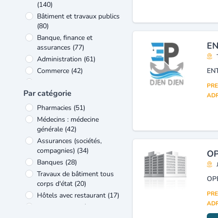
(140)
Bâtiment et travaux publics
(80)
Banque, finance et
EN
assurances
(77)
Administration
(61)
Commerce
(42)
Industrie
(40)
PRE
Par catégorie
Transports et services
ADR
connexes
(39)
Pharmacies
(51)
Formation
(38)
Médecins : médecine
Voyages, tourisme et loisirs
générale
(42)
(37)
Assurances (sociétés,
compagnies)
(34)
OP
Banques
(28)
Travaux de bâtiment tous
OP
corps d'état
(20)
PRE
Hôtels avec restaurant
(17)
ADR
Automobiles, véhicules :
pièces détachées et