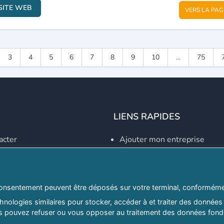
SITE WEB
VERS LA PAG
3
4
5
6
7
8
9
10
...
75
LIENS RAPIDES
acter
Ajouter mon entreprise
Créer un compte
Se connecter
Explorer par secteurs
onsentement peuvent être déposés sur votre terminal, conformémen
nologies similaires pour stocker, accéder à et traiter des données 
Explorer par willayas
ous pouvez refuser ou vous opposer au traitement des données fondé
ghreb.com
Le Guide D'Alger, guide-alg