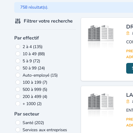
758 résultat(s).
Filtrer votre recherche
DR
Par effectif
CO
2 à 4
(135)
PRE
10 à 49
(88)
ADR
5 à 9
(72)
50 à 99
(24)
Auto-employé
(15)
100 à 199
(7)
500 à 999
(5)
LA
200 à 499
(4)
+ 1000
(2)
EN
Par secteur
PRE
Santé
(202)
ADR
Services aux entreprises