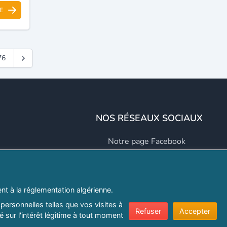
E
76
NOS RÉSEAUX SOCIAUX
Notre page Facebook
Notre page LinkedIn
Notre page Instagram
t à la réglementation algérienne.
Notre page Twitter
personnelles telles que vos visites à
Refuser
Accepter
 sur l'intérêt légitime à tout moment
er.com