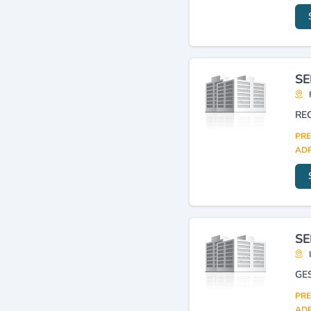
de proximité
(2)
Documentation et archives
(2)
SE
PRE
ADR
SE
GE
PRE
ADR