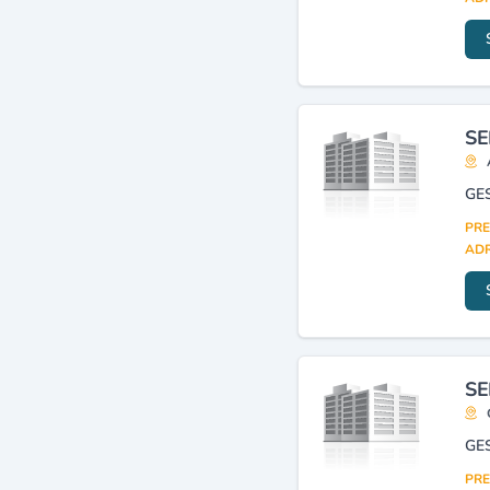
SE
GE
PRE
ADR
SE
GE
PRE