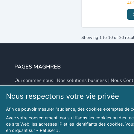
ADR
Showing
1
to
10
of
20
resul
PAGES MAGHREB
Qui sommes nous
|
Nos solutions business
|
Nous Cont
Nous respectons votre vie privée
NOUS CONTACTER
Afin de pouvoir mesurer l'audience, des cookies exemptés de c
Adresse
Email
Avec votre consentement, nous utilisons les cookies ou des tech
ce site Web, les adresses IP et les identifiants des cookies. V
46 LOT. PETITE PROVENCE SIDI YAHIA
contact@lespagesma
en cliquant sur « Refuser ».
Hydra, Alger (16), Algérie