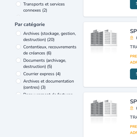
Transports et services
connexes
(2)
Banque, finance et
assurances
(1)
Par catégorie
SP
Formation
(1)
Archives (stockage, gestion,
Véhicules et matériels de
destruction)
(20)
transport
(1)
Contentieux, recouvrements
de créances
(6)
PRE
Documents (archivage,
ADR
destruction)
(5)
Courrier express
(4)
Archives et documentation
(centres)
(3)
Recouvrement de factures
(3)
SP
Bibliothèques,
médiathèques
(2)
Courrier, colis (envoi,
PRE
distribution)
(2)
ADR
Courses, transports légers