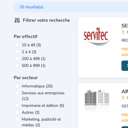
20 résultat(s).
Filtrer votre recherche
SE
Par effectif
10 à 49
(3)
PRE
2 à 4
(3)
ADR
200 à 499
(1)
500 à 999
(1)
Par secteur
Informatique
(20)
AI
Services aux entreprises
(12)
Imprimerie et édition
(5)
Autres
(2)
PRE
Marketing, publicité et
ADR
médias
(2)