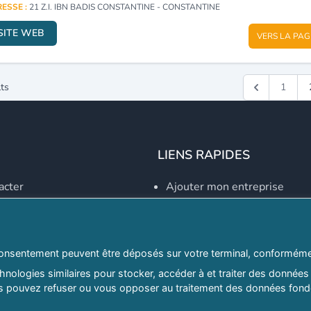
ESSE :
21 Z.I. IBN BADIS CONSTANTINE - CONSTANTINE
SITE WEB
VERS LA PAG
ts
1
LIENS RAPIDES
acter
Ajouter mon entreprise
Créer un compte
Se connecter
Explorer par secteurs
onsentement peuvent être déposés sur votre terminal, conformémen
nologies similaires pour stocker, accéder à et traiter des données 
Explorer par willayas
ous pouvez refuser ou vous opposer au traitement des données fondé
ghreb.com
Le Guide D'Alger, guide-alg