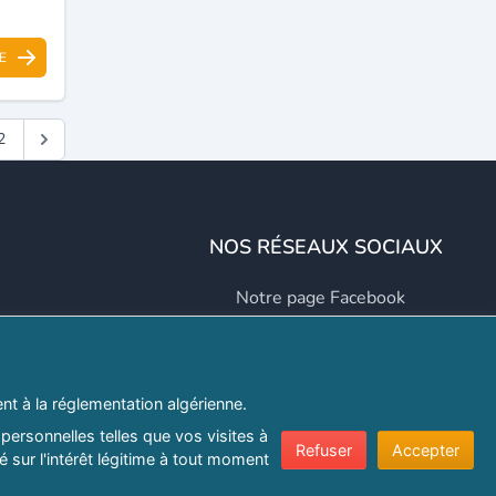
E
2
NOS RÉSEAUX SOCIAUX
Notre page Facebook
Notre page LinkedIn
Notre page Instagram
t à la réglementation algérienne.
Notre page Twitter
personnelles telles que vos visites à
Refuser
Accepter
 sur l'intérêt légitime à tout moment
er.com