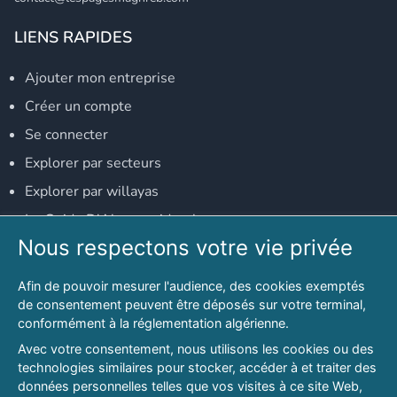
LIENS RAPIDES
Ajouter mon entreprise
Créer un compte
Se connecter
Explorer par secteurs
Explorer par willayas
Le Guide D'Alger, guide-alger.com
Nous respectons votre vie privée
NOS RÉSEAUX SOCIAUX
Afin de pouvoir mesurer l'audience, des cookies exemptés
Notre page Facebook
de consentement peuvent être déposés sur votre terminal,
conformément à la réglementation algérienne.
Notre page LinkedIn
Avec votre consentement, nous utilisons les cookies ou des
Notre page Instagram
technologies similaires pour stocker, accéder à et traiter des
données personnelles telles que vos visites à ce site Web,
Notre page Twitter