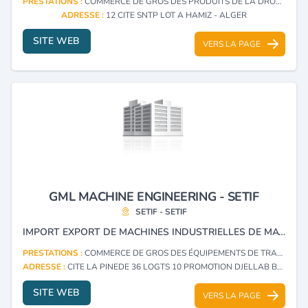
PRESTATIONS :
COMMERCE DE GROS DES PRODUITS DE LA DROGUERIE, PRODUITS D'HYGIÈNE, D'ENTRETIEN DOMESTIQUE, PROFESSIONNEL ET AUTRES PRODUITS SIMILAIRES
ADRESSE :
12 CITE SNTP LOT A HAMIZ - ALGER
SITE WEB
VERS LA PAGE
GML MACHINE ENGINEERING - SETIF
SETIF - SETIF
IMPORT EXPORT DE MACHINES INDUSTRIELLES DE MATÉRIEL MÉDICAL DE L' ÉQUIPEMENT DES TRAVAUX PUBLICS ET DE LA MATIÈRE PREMIÈRE POUR L'INDUSTRIE.
PRESTATIONS :
COMMERCE DE GROS DES ÉQUIPEMENTS DE TRANSPORTS, DE MANUTENTION ET DE MACHINES UTILISÉES DANS L'INDUSTRIE
ADRESSE :
CITE LA PINEDE 36 LOGTS 10 PROMOTION DJELLAB BP 248 SETIF - SETIF
SITE WEB
VERS LA PAGE