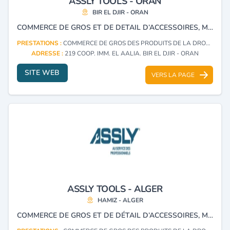
ASSLY TOOLS - ORAN
BIR EL DJIR - ORAN
COMMERCE DE GROS ET DE DETAIL D’ACCESSOIRES, MACHINES-OUTILS, INSTRUMENTS DE MESURE, MATERIEL ELECTROPORTATIF, ARTICLES DE DROGUERIE ET QUINCAILLERIE. SPECIALISEE EGALEMENT EN OUTILLAGE A MAIN, EQUIPEMENTS DE SECURITE, BOULONNERIE, MATERIEL DE MANUTENTION ET PRODUITS D’ELECTRICITE.
PRESTATIONS :
COMMERCE DE GROS DES PRODUITS DE LA DROGUERIE, PRODUITS D'HYGIÈNE, D'ENTRETIEN DOMESTIQUE, PROFESSIONNEL ET AUTRES PRODUITS SIMILAIRES
ADRESSE :
219 COOP. IMM. EL AALIA. BIR EL DJIR - ORAN
SITE WEB
VERS LA PAGE
ASSLY TOOLS - ALGER
HAMIZ - ALGER
COMMERCE DE GROS ET DE DÉTAIL D’ACCESSOIRES, MACHINES-OUTILS, INSTRUMENTS DE MESURE, MATÉRIEL ÉLECTROPORTATIF, ARTICLES DE DROGUERIE ET QUINCAILLERIE. SPÉCIALISÉE ÉGALEMENT EN OUTILLAGE À MAIN, ÉQUIPEMENTS DE SÉCURITÉ, BOULONNERIE, MATÉRIEL DE MANUTENTION ET PRODUITS D’ÉLECTRICITÉ.