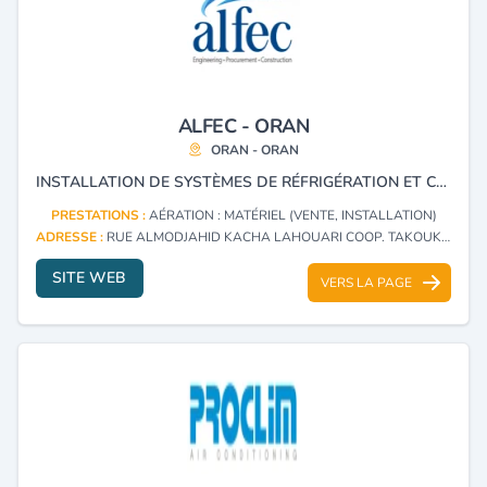
ALFEC - ORAN
ORAN - ORAN
INSTALLATION DE SYSTÈMES DE RÉFRIGÉRATION ET CLIMATISATION ,TRAITEMENT DE L'AIR , DÉSENFUMAGE, ÉLECTRICITÉ, RÉGULATION ET FROID INDUSTRIEL.
PRESTATIONS :
AÉRATION : MATÉRIEL (VENTE, INSTALLATION)
ADRESSE :
RUE ALMODJAHID KACHA LAHOUARI COOP. TAKOUK ADDA VILLA 38 CANASTEL ORAN - ORAN
SITE WEB
VERS LA PAGE