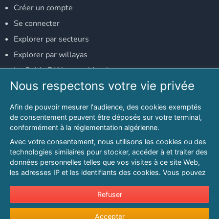
Créer un compte
Se connecter
Explorer par secteurs
Explorer par willayas
Le Guide D'Alger, guide-alger.com
Nous respectons votre vie privée
NOS RÉSEAUX SOCIAUX
Afin de pouvoir mesurer l'audience, des cookies exemptés
Notre page Facebook
de consentement peuvent être déposés sur votre terminal,
conformément à la réglementation algérienne.
Notre page LinkedIn
Avec votre consentement, nous utilisons les cookies ou des
Notre page Instagram
technologies similaires pour stocker, accéder à et traiter des
données personnelles telles que vos visites à ce site Web,
Notre page Twitter
les adresses IP et les identifiants des cookies. Vous pouvez
refuser ou vous opposer au traitement des données fondé
sur l'intérêt légitime à tout moment en cliquant sur « Refuser
Refuser
© 2026 PAGESMAGHREB.COM. ALL RIGHTS RESERVED
».
Mentions légales
|
Conditions générales d'utilisation
|
Politique de
Accepter
Pour en savoir plus sur notre politique en matière de cookies