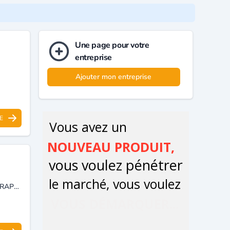
Une page pour votre
entreprise
Ajouter mon entreprise
E
AGENCE DE COMMUNICATION ET SERVICES, CONSEIL, CONCEPTION GRAPHIQUE (LOGO TYPE, AFFICHES, DÉPLIANTS, FLYERS, AUTOCOLLANTS, BROCHURES, REVUES, LIVRES), AFFICHAGE MOBILE (PUB MOBILE, PUB SUR SUPPORT, HABILLAGE VÉHICULES) IMPRIMERIE ET IMPRESSION NUMÉRIQUE.