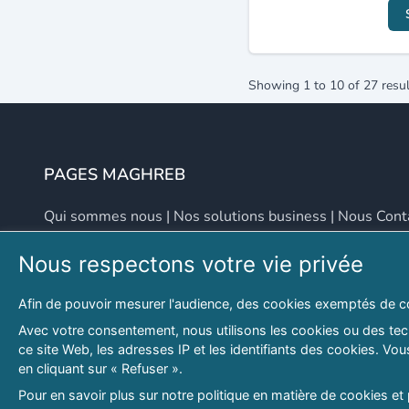
Showing
1
to
10
of
27
resul
PAGES MAGHREB
Qui sommes nous
|
Nos solutions business
|
Nous Cont
Nous respectons votre vie privée
NOUS CONTACTER
Afin de pouvoir mesurer l'audience, des cookies exemptés de c
Adresse
Email
Avec votre consentement, nous utilisons les cookies ou des tech
ce site Web, les adresses IP et les identifiants des cookies. V
46 LOT. PETITE PROVENCE SIDI YAHIA
contact@lespagesma
en cliquant sur « Refuser ».
Hydra, Alger (16), Algérie
Pour en savoir plus sur notre politique en matière de cookies et