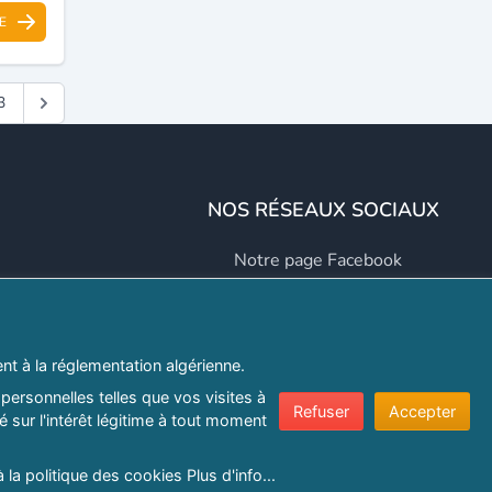
E
3
NOS RÉSEAUX SOCIAUX
Notre page Facebook
Notre page LinkedIn
Notre page Instagram
t à la réglementation algérienne.
Notre page Twitter
personnelles telles que vos visites à
Refuser
Accepter
 sur l'intérêt légitime à tout moment
er.com
à la politique des cookies
Plus d'info...