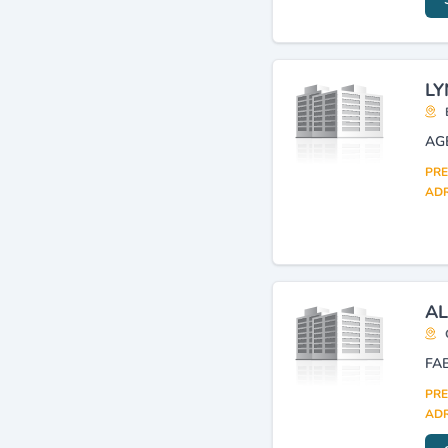
Communication
évènementielle
(3)
LY
AG
PRE
ADR
AL
FA
PRE
ADR