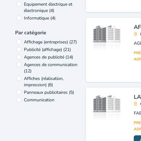
Equipement électrique et
électronique
(4)
Informatique
(4)
Autres
(3)
AF
Par catégorie
Industrie des
télécommunications
(3)
Affichage (entreprises)
(27)
AG
Bois et ameublement
(2)
Publicité (affichage)
(21)
PRE
Métallurgie et travail des
Agences de publicité
(14)
ADR
métaux
(2)
Agences de communication
(12)
Affiches (réalisation,
impression)
(6)
Panneaux publicitaires
(5)
LA
Communication
d'entreprises (conseils)
(4)
Affichage électronique et
journaux lumineux
PRE
(fabrication, vente,
ADR
installation)
(3)
Cartes de visite
(3)