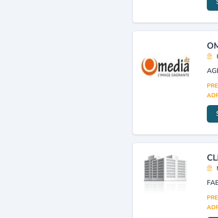
OM
PRE
ADR
CL
PRE
ADR