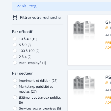
27 résultat(s).
Filtrer votre recherche
GH
Par effectif
AF
10 à 49
(10)
PRE
5 à 9
(8)
ADR
100 à 199
(2)
2 à 4
(2)
Auto-employé
(1)
Par secteur
PS
Imprimerie et édition
(27)
Marketing, publicité et
médias
(27)
Bâtiment et travaux publics
PRE
(5)
ADR
Services aux entreprises
(5)