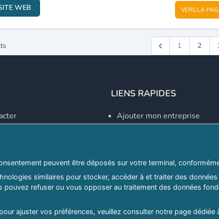
SITE WEB
VERS LA PAG
ts
1
2
LIENS RAPIDES
acter
Ajouter mon entreprise
Créer un compte
Se connecter
Explorer par secteurs
onsentement peuvent être déposés sur votre terminal, conformémen
nologies similaires pour stocker, accéder à et traiter des données 
Explorer par willayas
ous pouvez refuser ou vous opposer au traitement des données fondé
ghreb.com
Le Guide D'Alger, guide-alg
 pour ajuster vos préférences, veuillez consulter notre page dédiée 