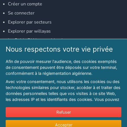
Créer un compte
Se connecter
Explorer par secteurs
Explorer par willayas
Le Guide D'Alger, guide-alger.com
Nous respectons votre vie privée
NOS RÉSEAUX SOCIAUX
Afin de pouvoir mesurer l'audience, des cookies exemptés
Notre page Facebook
de consentement peuvent être déposés sur votre terminal,
conformément à la réglementation algérienne.
Notre page LinkedIn
Avec votre consentement, nous utilisons les cookies ou des
Notre page Instagram
technologies similaires pour stocker, accéder à et traiter des
données personnelles telles que vos visites à ce site Web,
Notre page Twitter
les adresses IP et les identifiants des cookies. Vous pouvez
refuser ou vous opposer au traitement des données fondé
sur l'intérêt légitime à tout moment en cliquant sur « Refuser
Refuser
© 2026 PAGESMAGHREB.COM. ALL RIGHTS RESERVED
».
Mentions légales
|
Conditions générales d'utilisation
|
Politique de
Accepter
Pour en savoir plus sur notre politique en matière de cookies