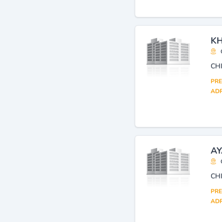
communale)
(12)
Dentistes : chirurgiens-
dentistes et docteurs en
KH
chirurgie dentaire
(11)
Travaux de bâtiment tous
corps d'état
(11)
CH
Téléphonie
(11)
PRE
ADR
AY
CH
PRE
ADR