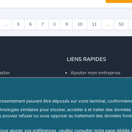
...
5
6
7
8
9
10
11
...
53
LIENS RAPIDES
acter
Ajouter mon entreprise
Créer un compte
Se connecter
Explorer par secteurs
onsentement peuvent être déposés sur votre terminal, conformémen
nologies similaires pour stocker, accéder à et traiter des données 
Explorer par willayas
ous pouvez refuser ou vous opposer au traitement des données fondé
ghreb.com
Le Guide D'Alger, guide-alg
 pour ajuster vos préférences, veuillez consulter notre page dédiée 