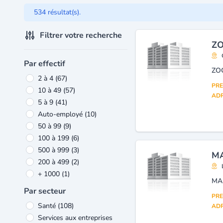
534 résultat(s).
Filtrer votre recherche
ZO
Par effectif
ZO
2 à 4
(67)
PRE
10 à 49
(57)
ADR
5 à 9
(41)
Auto-employé
(10)
50 à 99
(9)
100 à 199
(6)
500 à 999
(3)
MA
200 à 499
(2)
+ 1000
(1)
MA
Par secteur
PRE
Santé
(108)
ADR
Services aux entreprises