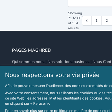
Showing
71
to
80
1
2
of
534
results
PAGES MAGHREB
Qui sommes nous
|
Nos solutions business
|
Nous Cont
Nous respectons votre vie privée
NOUS CONTACTER
Afin de pouvoir mesurer l'audience, des cookies exemptés de c
Adresse
Email
Avec votre consentement, nous utilisons les cookies ou des tech
ce site Web, les adresses IP et les identifiants des cookies. V
46 LOT. PETITE PROVENCE SIDI YAHIA
contact@lespagesma
en cliquant sur « Refuser ».
Hydra, Alger (16), Algérie
Pour en savoir plus sur notre politique en matière de cookies et