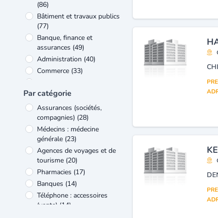
(86)
Bâtiment et travaux publics
(77)
Banque, finance et
HA
assurances
(49)
Administration
(40)
CH
Commerce
(33)
Industries agro-alimentaires
PRE
(30)
ADR
Par catégorie
Verre et matériaux de
Assurances (sociétés,
construction
(29)
compagnies)
(28)
Industrie
(27)
Médecins : médecine
Produits de luxe et de
générale
(23)
loisirs
(26)
KE
Agences de voyages et de
tourisme
(20)
Pharmacies
(17)
DE
Banques
(14)
PRE
Téléphone : accessoires
ADR
(vente)
(14)
Apc (assemblée populaire