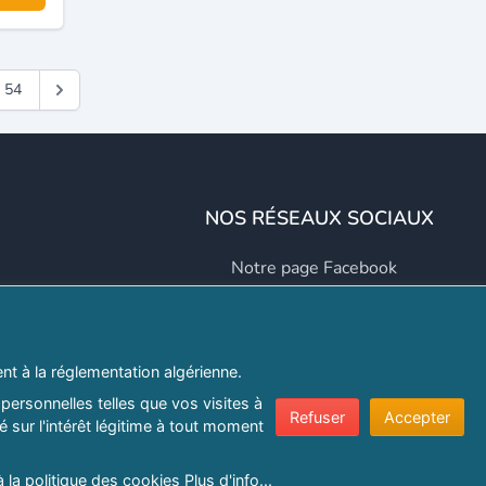
54
NOS RÉSEAUX SOCIAUX
Notre page Facebook
Notre page LinkedIn
Notre page Instagram
t à la réglementation algérienne.
Notre page Twitter
personnelles telles que vos visites à
Refuser
Accepter
 sur l'intérêt légitime à tout moment
er.com
à la politique des cookies
Plus d'info...