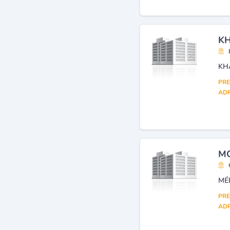
KH
KH
PRE
ADR
MO
MÉ
PRE
ADR