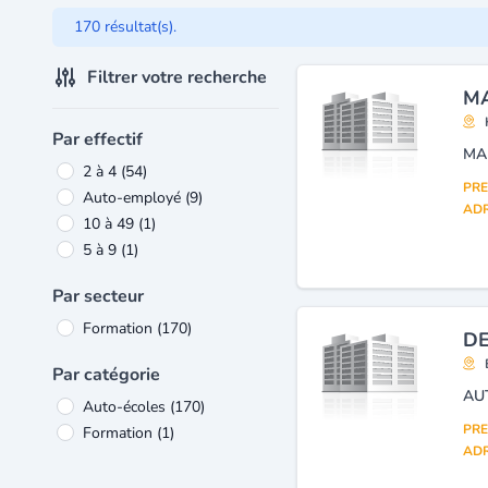
170 résultat(s).
Filtrer votre recherche
MA
Par effectif
MA
2 à 4
(54)
PRE
Auto-employé
(9)
ADR
10 à 49
(1)
5 à 9
(1)
Par secteur
Formation
(170)
DE
Par catégorie
AU
Auto-écoles
(170)
PRE
Formation
(1)
ADR