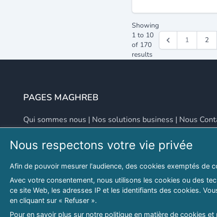
Showing
1
to
10
1
2
of
170
results
PAGES MAGHREB
Qui sommes nous
|
Nos solutions business
|
Nous Cont
Nous respectons votre vie privée
NOUS CONTACTER
Afin de pouvoir mesurer l'audience, des cookies exemptés de c
Adresse
Email
Avec votre consentement, nous utilisons les cookies ou des tech
ce site Web, les adresses IP et les identifiants des cookies. V
46 LOT. PETITE PROVENCE SIDI YAHIA
contact@lespagesma
en cliquant sur « Refuser ».
Hydra, Alger (16), Algérie
Pour en savoir plus sur notre politique en matière de cookies et