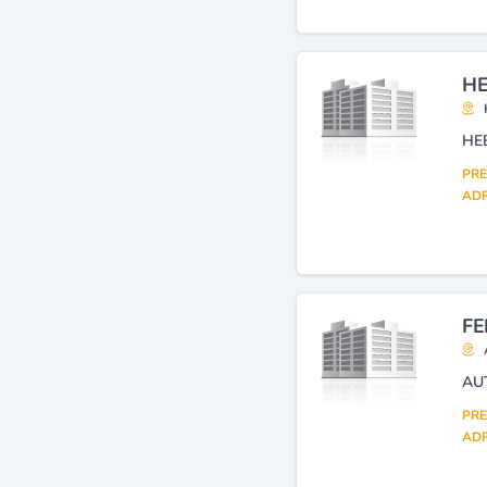
HE
HE
PRE
ADR
FE
AU
PRE
ADR