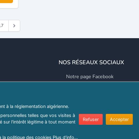
17
NOS RÉSEAUX SOCIAUX
Notre page Facebook
Notre page LinkedIn
Notre page Instagram
t à la réglementation algérienne.
Notre page Twitter
personnelles telles que vos visites à
Refuser
Accepter
 sur l'intérêt légitime à tout moment
er.com
à la politique des cookies
Plus d'info...