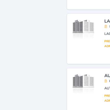
LA
LA
PRE
ADR
AU
AU
PRE
ADR