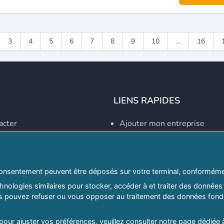
3
4
5
6
7
8
9
10
...
16
LIENS RAPIDES
acter
Ajouter mon entreprise
Créer un compte
Se connecter
Explorer par secteurs
onsentement peuvent être déposés sur votre terminal, conformémen
nologies similaires pour stocker, accéder à et traiter des données 
Explorer par willayas
ous pouvez refuser ou vous opposer au traitement des données fondé
ghreb.com
Le Guide D'Alger, guide-alg
 pour ajuster vos préférences, veuillez consulter notre page dédiée 