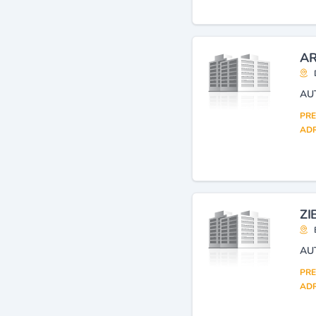
AR
AU
PRE
ADR
ZI
AU
PRE
ADR