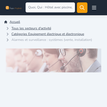
Open user
Accueil
Tous les secteurs d'activité
Catégories Equipement électrique et électronique
Alarmes et surveillance : systèmes (vente, installation)