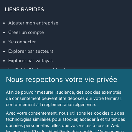
LIENS RAPIDES
Ajouter mon entreprise
Créer un compte
Se connecter
Explorer par secteurs
Explorer par willayas
Le Guide D'Alger, guide-alger.com
Nous respectons votre vie privée
NOS RÉSEAUX SOCIAUX
Afin de pouvoir mesurer l'audience, des cookies exemptés
Notre page Facebook
de consentement peuvent être déposés sur votre terminal,
conformément à la réglementation algérienne.
Notre page LinkedIn
Avec votre consentement, nous utilisons les cookies ou des
Notre page Instagram
technologies similaires pour stocker, accéder à et traiter des
données personnelles telles que vos visites à ce site Web,
Notre page Twitter
les adresses IP et les identifiants des cookies. Vous pouvez