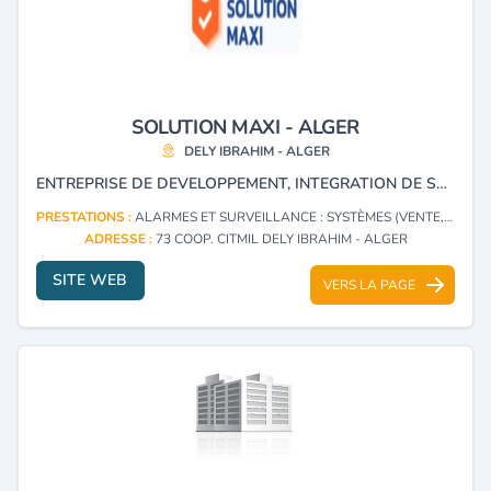
SOLUTION MAXI - ALGER
DELY IBRAHIM - ALGER
ENTREPRISE DE DEVELOPPEMENT, INTEGRATION DE SOLUTIONS INFORMATIQUES, EQUIPEMENTS DE SURVEILLANCE ET DE SECURITE. SOLUTION MAXI A DEVELOPPER SES COMPETENCES ET SON SAVOIR-FAIRE POUR CONCEVOIR DES PRODUITS ET DES SERVICES UNIQUES ET SUR MESURE ADAPTES AU BESOIN DE SES PARTENAIRES, VOUS POUVEZ BENEFICIER DU CONSEIL GRATUIT ADAPTES A VOS BESOINS GRACE A NOTRE EQUIPE D'EXPERTS. NOTRE SERVICE DE SUPPORT EST L'UN DE NOS POINTS FORTS.
PRESTATIONS :
ALARMES ET SURVEILLANCE : SYSTÈMES (VENTE, INSTALLATION)
ADRESSE :
73 COOP. CITMIL DELY IBRAHIM - ALGER
SITE WEB
VERS LA PAGE