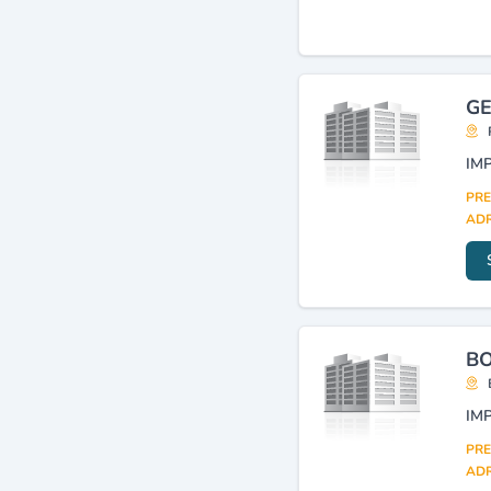
Aciers fins et spéciaux
(6)
Bois de construction et
d'industrie
(6)
Matériaux de construction
GE
(commerce)
(6)
Commerce de gros du bois,
du liège et produits dérivés
(5)
PRE
Sidérurgie
(4)
ADR
BO
PRE
ADR