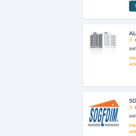
AL
PRE
ADR
SO
PRE
ADR