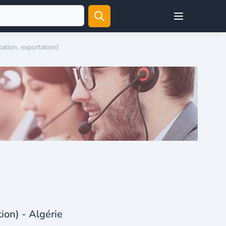
Open user menu
tation, exportation)
tion) - Algérie