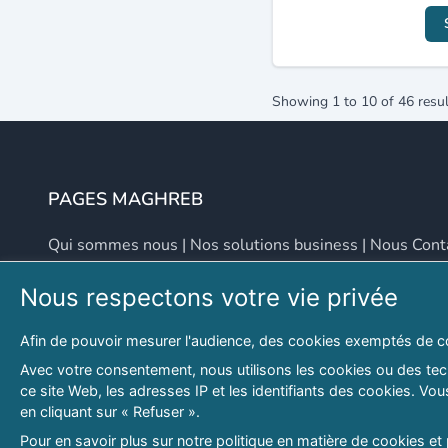
Showing
1
to
10
of
46
resul
PAGES MAGHREB
Qui sommes nous
|
Nos solutions business
|
Nous Cont
Nous respectons votre vie privée
NOUS CONTACTER
Afin de pouvoir mesurer l'audience, des cookies exemptés de c
Adresse
Email
Avec votre consentement, nous utilisons les cookies ou des tech
ce site Web, les adresses IP et les identifiants des cookies. V
46 LOT. PETITE PROVENCE SIDI YAHIA
contact@lespagesma
en cliquant sur « Refuser ».
Hydra, Alger (16), Algérie
Pour en savoir plus sur notre politique en matière de cookies et