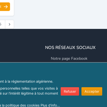
E
5
NOS RÉSEAUX SOCIAUX
Notre page Facebook
Notre page LinkedIn
Notre page Instagram
t à la réglementation algérienne.
Notre page Twitter
personnelles telles que vos visites à
Refuser
Accepter
 sur l'intérêt légitime à tout moment
er.com
à la politique des cookies
Plus d'info...