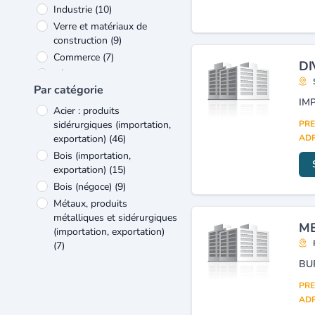
Industrie
(10)
Verre et matériaux de
construction
(9)
Commerce
(7)
DI
Bâtiment et travaux publics
(4)
Par catégorie
Construction mécanique et
Acier : produits
industrie - équipements
(4)
sidérurgiques (importation,
PRE
Caoutchouc et matières
exportation)
(46)
ADR
plastiques
(1)
Bois (importation,
Equipement électrique et
exportation)
(15)
électronique
(1)
Bois (négoce)
(9)
Métaux, produits
métalliques et sidérurgiques
ME
(importation, exportation)
(7)
Acier : produits
sidérurgiques et
PRE
transformés (fabrication,
ADR
négoce)
(6)