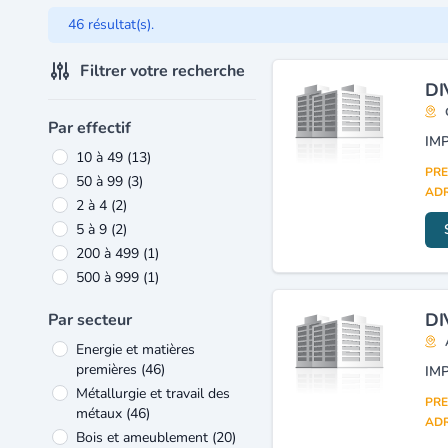
46 résultat(s).
Filtrer votre recherche
DI
Par effectif
10 à 49
(13)
PRE
50 à 99
(3)
ADR
2 à 4
(2)
5 à 9
(2)
200 à 499
(1)
500 à 999
(1)
DI
Par secteur
Energie et matières
premières
(46)
IM
Métallurgie et travail des
PRE
métaux
(46)
ADR
Bois et ameublement
(20)