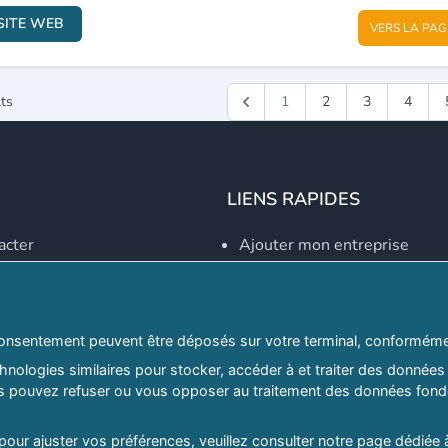
SITE WEB
VERS LA PAG
ts
1
2
3
4
LIENS RAPIDES
acter
Ajouter mon entreprise
Créer un compte
Se connecter
Explorer par secteurs
onsentement peuvent être déposés sur votre terminal, conformémen
nologies similaires pour stocker, accéder à et traiter des données 
Explorer par willayas
ous pouvez refuser ou vous opposer au traitement des données fondé
ghreb.com
Le Guide D'Alger, guide-alg
 pour ajuster vos préférences, veuillez consulter notre page dédiée 