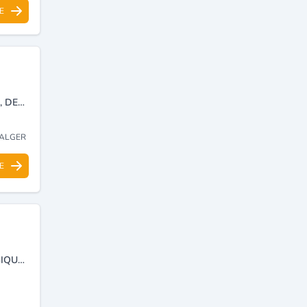
E
IMPORTATION ET DISTRIBUTION DE LA ROBINETTERIE INDUSTRIELLE, DES ÉQUIPEMENTS HYDRAULIQUES, PIPES EN ACIER ET LES ÉQUIPEMENTS DE MESURE.
)
 ALGER
E
IMPORT-EXPORT DE MÉTAUX, PRODUITS MÉTALLIQUES ET SIDÉRURGIQUES.
)