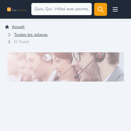
Open user
Accueil
Toutes les wilayas
El Oued