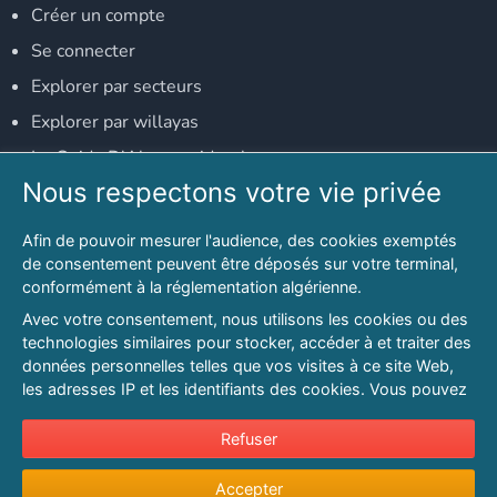
Créer un compte
Se connecter
Explorer par secteurs
Explorer par willayas
Le Guide D'Alger, guide-alger.com
Nous respectons votre vie privée
NOS RÉSEAUX SOCIAUX
Afin de pouvoir mesurer l'audience, des cookies exemptés
Notre page Facebook
de consentement peuvent être déposés sur votre terminal,
conformément à la réglementation algérienne.
Notre page LinkedIn
Avec votre consentement, nous utilisons les cookies ou des
Notre page Instagram
technologies similaires pour stocker, accéder à et traiter des
données personnelles telles que vos visites à ce site Web,
Notre page Twitter
les adresses IP et les identifiants des cookies. Vous pouvez
refuser ou vous opposer au traitement des données fondé
sur l'intérêt légitime à tout moment en cliquant sur « Refuser
Refuser
© 2026 PAGESMAGHREB.COM. ALL RIGHTS RESERVED
».
Mentions légales
|
Conditions générales d'utilisation
|
Politique de
Accepter
Pour en savoir plus sur notre politique en matière de cookies