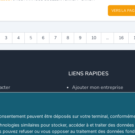
VERS LA PAG
3
4
5
6
7
8
9
10
...
16
LIENS RAPIDES
acter
Ajouter mon entreprise
Créer un compte
Se connecter
Explorer par secteurs
onsentement peuvent être déposés sur votre terminal, conformémen
nologies similaires pour stocker, accéder à et traiter des données 
Explorer par willayas
ous pouvez refuser ou vous opposer au traitement des données fondé
ghreb.com