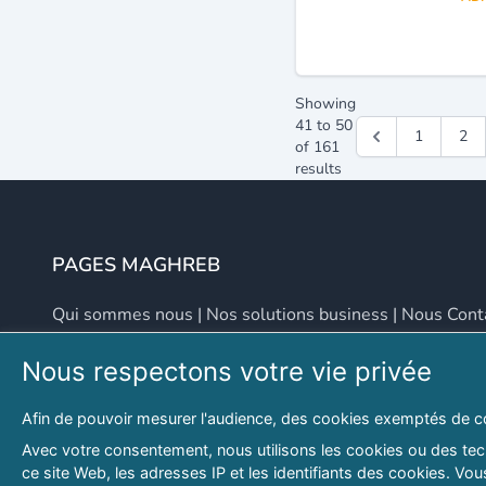
Showing
41
to
50
1
2
of
161
results
PAGES MAGHREB
Qui sommes nous
|
Nos solutions business
|
Nous Cont
Nous respectons votre vie privée
NOUS CONTACTER
Afin de pouvoir mesurer l'audience, des cookies exemptés de c
Adresse
Email
Avec votre consentement, nous utilisons les cookies ou des tech
ce site Web, les adresses IP et les identifiants des cookies. V
46 LOT. PETITE PROVENCE SIDI YAHIA
contact@lespagesma