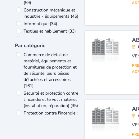
(59)
ADR
Construction mécanique et
industrie - équipements
(46)
Informatique
(34)
Textiles et habillement
(33)
Artisanat
(23)
AB
Par catégorie
Industrie des
télécommunications
(17)
Commerce de détail de
Autres
(14)
matériel, équipements et
PRE
Bâtiment et travaux publics
fournitures de protection et
ADR
(7)
de sécurité, leurs pièces
détachées et accessoires
(161)
Sécurité et protection contre
l'incendie et le vol : matériel
(installation, réparation)
(35)
AR
Protection contre l'incendie :
matériel, installation,
maintenance
(28)
Commerce de gros
PRE