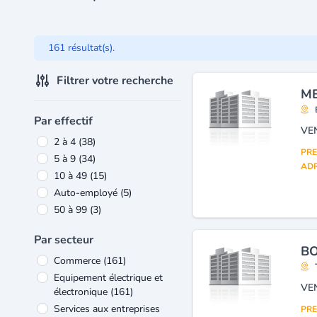
161 résultat(s).
Filtrer votre recherche
ME
Par effectif
VE
2 à 4
(38)
PRE
5 à 9
(34)
ADR
10 à 49
(15)
Auto-employé
(5)
50 à 99
(3)
Par secteur
B
Commerce
(161)
Equipement électrique et
VE
électronique
(161)
Services aux entreprises
PRE