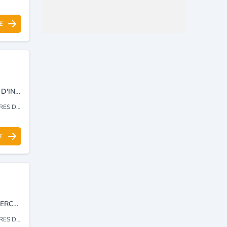
E
VENTE ET INSTALLATION D’ÉQUIPEMENTS DE SÉCURITÉ , DÉTECTION D'INCENDIE ET EXTINCTION AUTOMATIQUE, CONTRÔLE D’ACCÈS ET SYSTÈME DE PASSAGE, INSTALLATION DES RÉSEAUX INFORMATIQUES, TÉLÉPHONIQUES ET ÉLECTRIQUES, SOLUTIONS MAISON.
CCESSOIRES
E
VENTE ET INSTALLATION DE MATÉRIEL DE SÉCURITÉ, VENTE ET RECHERCHE DES EXTINCTEURS
CCESSOIRES