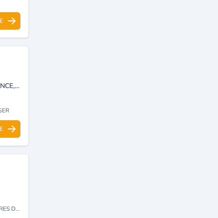
E
INSTALLATION DES RÉSEAUX INFORMATIQUES, VIDÉO DE SURVEILLANCE, SYSTÈMES DE SÉCURITÉ, CONTRÔLE D’ACCÈS, AUTOMATISME, DÉTECTION INCENDIE ET SYSTÈMES D'ALARMES.
GER
E
CCESSOIRES