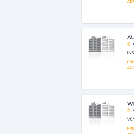
d'équipements, matériel et
ADR
fournitures de sécurité et de
protection
(27)
Télésurveillance : appareils,
systèmes
(27)
Alarmes et surveillance :
AU
systèmes (vente,
installation)
(25)
Chaussures de sécurité
(22)
Extincteurs (distribution,
PRE
maintenance)
(17)
ADR
Réseaux informatiques et
traitement de données
(installation)
(16)
Incendie : matériel contre
(15)
WI
VE
PRE