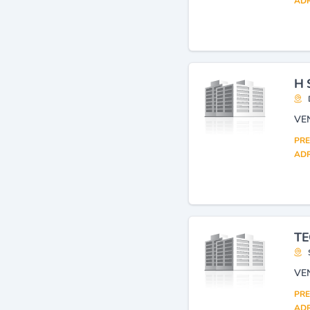
ADR
H 
VE
PRE
ADR
TE
PRE
ADR