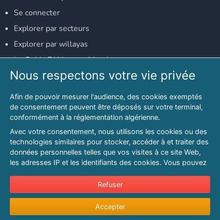
Se connecter
Explorer par secteurs
Explorer par willayas
Le Guide D'Alger, guide-alger.com
Nous respectons votre vie privée
NOS RÉSEAUX SOCIAUX
Afin de pouvoir mesurer l'audience, des cookies exemptés
Notre page Facebook
de consentement peuvent être déposés sur votre terminal,
conformément à la réglementation algérienne.
Notre page LinkedIn
Avec votre consentement, nous utilisons les cookies ou des
Notre page Instagram
technologies similaires pour stocker, accéder à et traiter des
données personnelles telles que vos visites à ce site Web,
Notre page Twitter
les adresses IP et les identifiants des cookies. Vous pouvez
refuser ou vous opposer au traitement des données fondé
sur l'intérêt légitime à tout moment en cliquant sur « Refuser
Refuser
© 2026 PAGESMAGHREB.COM. ALL RIGHTS RESERVED
».
Mentions légales
|
Conditions générales d'utilisation
|
Politique de
Accepter
Pour en savoir plus sur notre politique en matière de cookies
confidentialité
|
Protection de la vie privée
|
Politique de cookie
et pour ajuster vos préférences, veuillez consulter notre