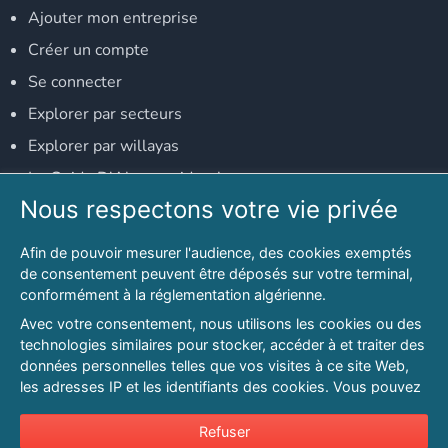
Ajouter mon entreprise
Créer un compte
Se connecter
Explorer par secteurs
Explorer par willayas
Le Guide D'Alger, guide-alger.com
Nous respectons votre vie privée
NOS RÉSEAUX SOCIAUX
Afin de pouvoir mesurer l'audience, des cookies exemptés
Notre page Facebook
de consentement peuvent être déposés sur votre terminal,
conformément à la réglementation algérienne.
Notre page LinkedIn
Avec votre consentement, nous utilisons les cookies ou des
Notre page Instagram
technologies similaires pour stocker, accéder à et traiter des
données personnelles telles que vos visites à ce site Web,
Notre page Twitter
les adresses IP et les identifiants des cookies. Vous pouvez
refuser ou vous opposer au traitement des données fondé
sur l'intérêt légitime à tout moment en cliquant sur « Refuser
Refuser