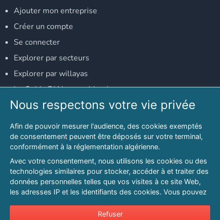
Ajouter mon entreprise
Créer un compte
Se connecter
Explorer par secteurs
Explorer par willayas
Le Guide D'Alger, guide-alger.com
Nous respectons votre vie privée
NOS RÉSEAUX SOCIAUX
Afin de pouvoir mesurer l'audience, des cookies exemptés
Notre page Facebook
de consentement peuvent être déposés sur votre terminal,
conformément à la réglementation algérienne.
Notre page LinkedIn
Avec votre consentement, nous utilisons les cookies ou des
Notre page Instagram
technologies similaires pour stocker, accéder à et traiter des
données personnelles telles que vos visites à ce site Web,
Notre page Twitter
les adresses IP et les identifiants des cookies. Vous pouvez
refuser ou vous opposer au traitement des données fondé
sur l'intérêt légitime à tout moment en cliquant sur « Refuser
Refuser