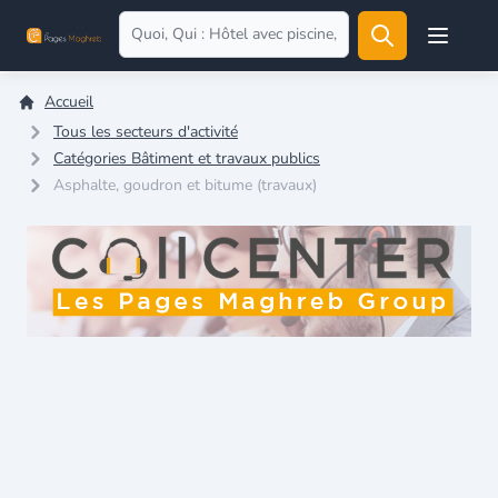
Open user
Accueil
Tous les secteurs d'activité
Catégories Bâtiment et travaux publics
Asphalte, goudron et bitume (travaux)