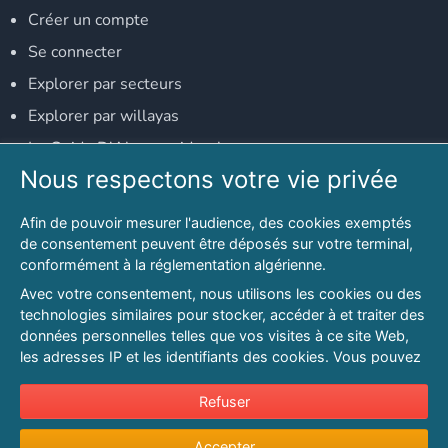
Créer un compte
Se connecter
Explorer par secteurs
Explorer par willayas
Le Guide D'Alger, guide-alger.com
Nous respectons votre vie privée
NOS RÉSEAUX SOCIAUX
Afin de pouvoir mesurer l'audience, des cookies exemptés
Notre page Facebook
de consentement peuvent être déposés sur votre terminal,
conformément à la réglementation algérienne.
Notre page LinkedIn
Avec votre consentement, nous utilisons les cookies ou des
Notre page Instagram
technologies similaires pour stocker, accéder à et traiter des
données personnelles telles que vos visites à ce site Web,
Notre page Twitter
les adresses IP et les identifiants des cookies. Vous pouvez
refuser ou vous opposer au traitement des données fondé
sur l'intérêt légitime à tout moment en cliquant sur « Refuser
Refuser
© 2026 PAGESMAGHREB.COM. ALL RIGHTS RESERVED
».
Mentions légales
|
Conditions générales d'utilisation
|
Politique de
Accepter