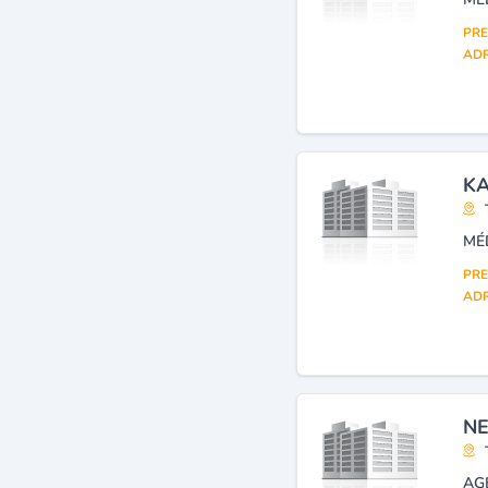
PRE
ADR
KA
MÉ
PRE
ADR
NE
AG