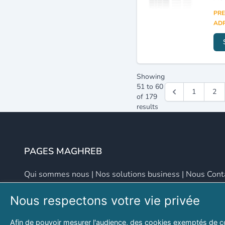
PRE
ADR
Showing
51
to
60
1
2
of
179
results
PAGES MAGHREB
Qui sommes nous
|
Nos solutions business
|
Nous Cont
Nous respectons votre vie privée
NOUS CONTACTER
Afin de pouvoir mesurer l'audience, des cookies exemptés de c