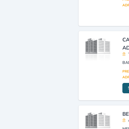
ADR
Agences de voyages et de
tourisme
(8)
Apc (assemblée populaire
communale)
(8)
CA
A
BA
PRE
ADR
BE
ME