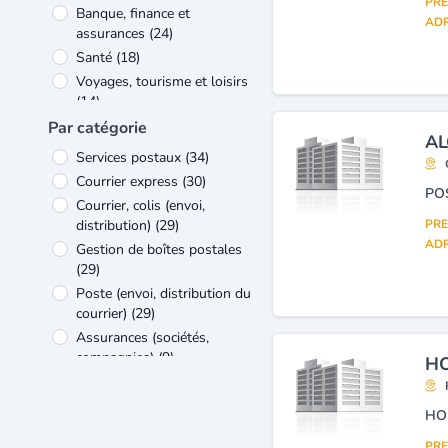
PRE
Banque, finance et
ADR
assurances
(24)
Santé
(18)
Voyages, tourisme et loisirs
(14)
Commerce
(11)
Par catégorie
AL
Transports et services
Services postaux
(34)
connexes
(11)
Courrier express
(30)
Verre et matériaux de
PO
Courrier, colis (envoi,
construction
(10)
distribution)
(29)
PRE
Produits de luxe et de
ADR
Gestion de boîtes postales
loisirs
(8)
(29)
Poste (envoi, distribution du
courrier)
(29)
Assurances (sociétés,
compagnies)
(9)
HO
Entreprises de travaux
publics et hydrauliques
(9)
HO
Travaux de bâtiment tous
corps d'état
(9)
PRE