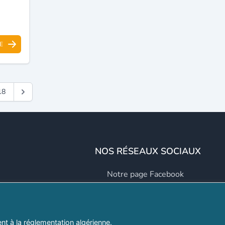
E
18
NOS RÉSEAUX SOCIAUX
Notre page Facebook
Notre page LinkedIn
Notre page Instagram
t à la réglementation algérienne.