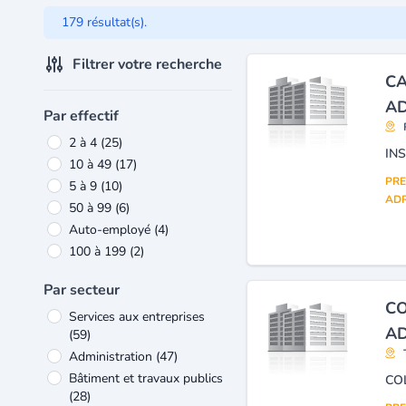
179 résultat(s).
Filtrer votre recherche
CA
A
Par effectif
2 à 4
(25)
10 à 49
(17)
PRE
5 à 9
(10)
ADR
50 à 99
(6)
Auto-employé
(4)
100 à 199
(2)
Par secteur
CO
Services aux entreprises
A
(59)
Administration
(47)
Bâtiment et travaux publics
CO
(28)