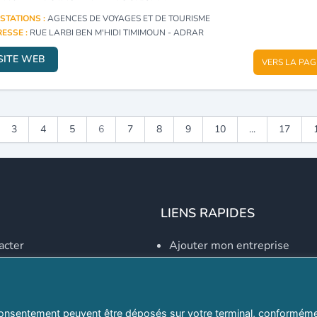
STATIONS :
AGENCES DE VOYAGES ET DE TOURISME
ESSE :
RUE LARBI BEN M'HIDI TIMIMOUN - ADRAR
SITE WEB
VERS LA PAG
3
4
5
6
7
8
9
10
...
17
LIENS RAPIDES
acter
Ajouter mon entreprise
Créer un compte
Se connecter
Explorer par secteurs
onsentement peuvent être déposés sur votre terminal, conformémen