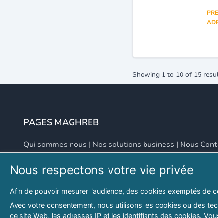
PRE
ADR
Showing
1
to
10
of
15
resul
PAGES MAGHREB
Qui sommes nous
|
Nos solutions business
|
Nous Cont
Nous respectons votre vie privée
NOUS CONTACTER
Afin de pouvoir mesurer l'audience, des cookies exemptés de c
Adresse
Email
Avec votre consentement, nous utilisons les cookies ou des tech
ce site Web, les adresses IP et les identifiants des cookies. V
46 LOT. PETITE PROVENCE SIDI YAHIA
contact@lespagesma