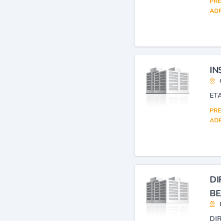
PRE
ADR
IN
ET
PRE
ADR
DI
BE
DI