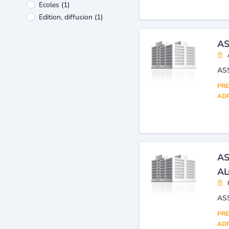
Ecoles
(1)
Edition, diffusion
(1)
AS
AS
PRE
ADR
AS
AL
AS
PRE
ADR