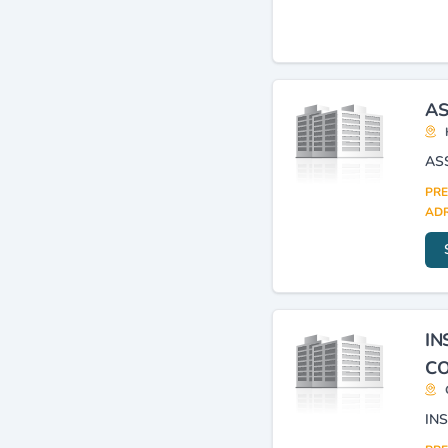
AS
AS
PRE
ADR
IN
CO
IN