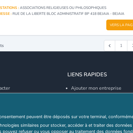
STATIONS :
ASSOCIATIONS RELIGIEUSES OU PHILOSOPHIQUES
ESSE :
RUE DE LA LIBERTE BLOC ADMINISTRATIF BP 418 BEJAIA - BEJAIA
VERS LA PAG
ts
1
LIENS RAPIDES
acter
Ajouter mon entreprise
Créer un compte
Se connecter
Explorer par secteurs
onsentement peuvent être déposés sur votre terminal, conformémen
nologies similaires pour stocker, accéder à et traiter des données 
Explorer par willayas
ous pouvez refuser ou vous opposer au traitement des données fondé
ghreb.com