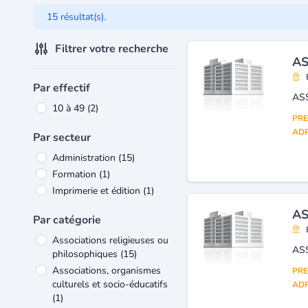
15 résultat(s).
Filtrer votre recherche
AS
Par effectif
AS
10 à 49
(2)
PRE
ADR
Par secteur
Administration
(15)
Formation
(1)
Imprimerie et édition
(1)
AS
Par catégorie
Associations religieuses ou
AS
philosophiques
(15)
Associations, organismes
PRE
culturels et socio-éducatifs
ADR
(1)