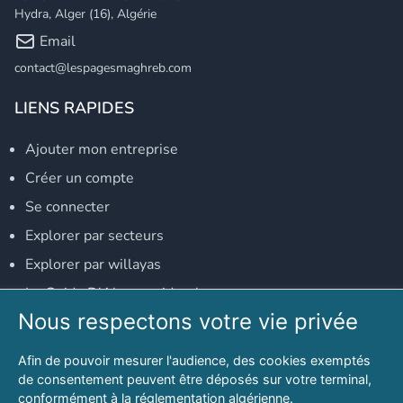
Hydra, Alger (16), Algérie
Email
contact@lespagesmaghreb.com
LIENS RAPIDES
Ajouter mon entreprise
Créer un compte
Se connecter
Explorer par secteurs
Explorer par willayas
Le Guide D'Alger, guide-alger.com
Nous respectons votre vie privée
NOS RÉSEAUX SOCIAUX
Afin de pouvoir mesurer l'audience, des cookies exemptés
Notre page Facebook
de consentement peuvent être déposés sur votre terminal,
conformément à la réglementation algérienne.
Notre page LinkedIn