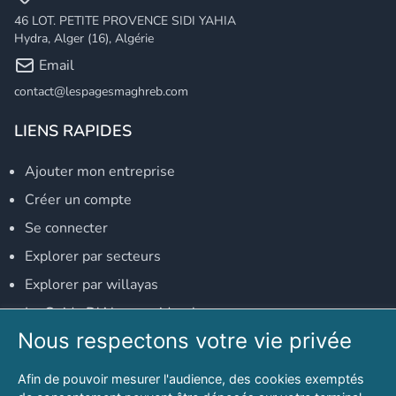
46 LOT. PETITE PROVENCE SIDI YAHIA
Hydra, Alger (16), Algérie
Email
contact@lespagesmaghreb.com
LIENS RAPIDES
Ajouter mon entreprise
Créer un compte
Se connecter
Explorer par secteurs
Explorer par willayas
Le Guide D'Alger, guide-alger.com
Nous respectons votre vie privée
NOS RÉSEAUX SOCIAUX
Afin de pouvoir mesurer l'audience, des cookies exemptés
Notre page Facebook