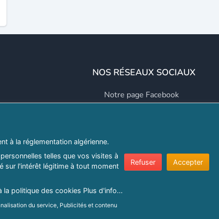
NOS RÉSEAUX SOCIAUX
Notre page Facebook
Notre page LinkedIn
Notre page Instagram
t à la réglementation algérienne.
Notre page Twitter
personnelles telles que vos visites à
Refuser
Accepter
 sur l'intérêt légitime à tout moment
er.com
à la politique des cookies
Plus d'info...
nalisation du service, Publicités et contenu
e confidentialité
|
Protection de la vie privée
|
Politique de cookie
ns sur un terminal.