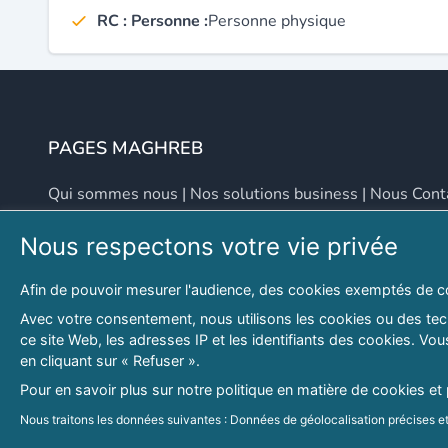
RC : Personne :
Personne physique
PAGES MAGHREB
Qui sommes nous
|
Nos solutions business
|
Nous Cont
Nous respectons votre vie privée
NOUS CONTACTER
Afin de pouvoir mesurer l'audience, des cookies exemptés de c
Adresse
Email
Avec votre consentement, nous utilisons les cookies ou des tech
ce site Web, les adresses IP et les identifiants des cookies. V
46 LOT. PETITE PROVENCE SIDI YAHIA
contact@lespagesma
en cliquant sur « Refuser ».
Hydra, Alger (16), Algérie
Pour en savoir plus sur notre politique en matière de cookies et
© 2026 PAGESMAGHREB.COM. ALL RIGHTS RESERVED
Nous traitons les données suivantes : Données de géolocalisation précises et 
personnalisés, mesure de performance des publicités et du contenu, données 