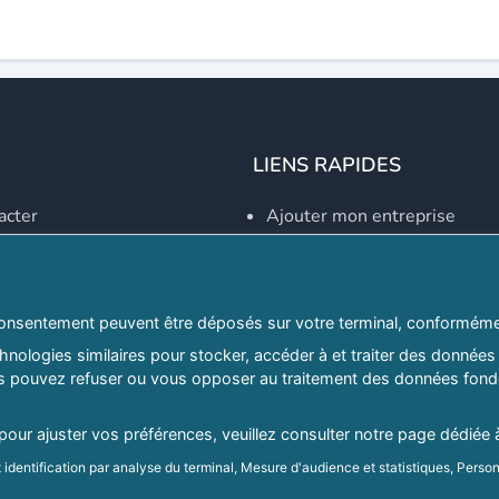
LIENS RAPIDES
acter
Ajouter mon entreprise
Créer un compte
Se connecter
Explorer par secteurs
onsentement peuvent être déposés sur votre terminal, conformémen
nologies similaires pour stocker, accéder à et traiter des données 
Explorer par willayas
ous pouvez refuser ou vous opposer au traitement des données fondé
ghreb.com
Le Guide D'Alger, guide-alg
 pour ajuster vos préférences, veuillez consulter notre page dédiée 
identification par analyse du terminal, Mesure d'audience et statistiques, Person
Mentions légales
|
Conditions générales d'utilisation
|
Politique d
d'audience et développement de produit, Stocker et/ou accéder à des informatio