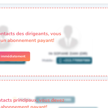
ontacts des dirigeants, vous
à un abonnement payant!
r immédiatement
ntacts principaux, vous devez
n abonnement payant!