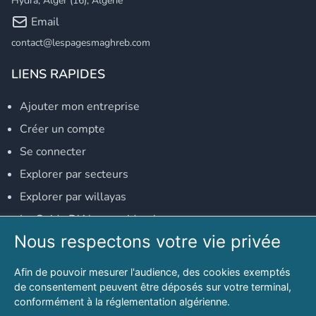
Hydra, Alger (16), Algérie
Email
contact@lespagesmaghreb.com
LIENS RAPIDES
Ajouter mon entreprise
Créer un compte
Se connecter
Explorer par secteurs
Explorer par willayas
Le Guide D'Alger, guide-alger.com
Nous respectons votre vie privée
NOS RÉSEAUX SOCIAUX
Afin de pouvoir mesurer l'audience, des cookies exemptés
Notre page Facebook
de consentement peuvent être déposés sur votre terminal,
conformément à la réglementation algérienne.
Notre page LinkedIn