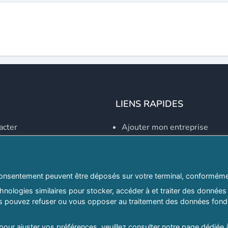
LIENS RAPIDES
acter
Ajouter mon entreprise
Créer un compte
Se connecter
Explorer par secteurs
onsentement peuvent être déposés sur votre terminal, conformémen
nologies similaires pour stocker, accéder à et traiter des données 
Explorer par willayas
ous pouvez refuser ou vous opposer au traitement des données fondé
ghreb.com
Le Guide D'Alger, guide-alg
 pour ajuster vos préférences, veuillez consulter notre page dédiée 