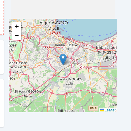
+
−
Leaflet