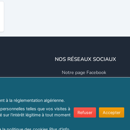
NOS RÉSEAUX SOCIAUX
Notre page Facebook
Notre page LinkedIn
Notre page Instagram
t à la réglementation algérienne.
Notre page Twitter
personnelles telles que vos visites à
Refuser
Accepter
 sur l'intérêt légitime à tout moment
er.com
à la politique des cookies
Plus d'info...