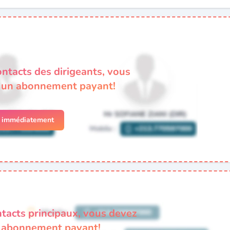
ontacts des dirigeants, vous
à un abonnement payant!
r immédiatement
ntacts principaux, vous devez
n abonnement payant!