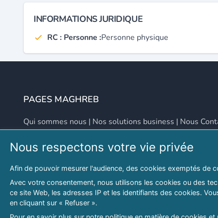
INFORMATIONS JURIDIQUE
RC : Personne :
Personne physique
PAGES MAGHREB
Qui sommes nous
|
Nos solutions business
|
Nous Cont
Nous respectons votre vie privée
NOUS CONTACTER
Afin de pouvoir mesurer l'audience, des cookies exemptés de c
Adresse
Email
Avec votre consentement, nous utilisons les cookies ou des tech
ce site Web, les adresses IP et les identifiants des cookies. V
46 LOT. PETITE PROVENCE SIDI YAHIA
contact@lespagesma
en cliquant sur « Refuser ».
Hydra, Alger (16), Algérie
Pour en savoir plus sur notre politique en matière de cookies et