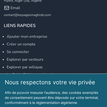
Hydra, Alger (16), Algérie
Email
contact@lespagesmaghreb.com
LIENS RAPIDES
Ajouter mon entreprise
Créer un compte
Se connecter
Explorer par secteurs
Explorer par willayas
Le Guide D'Alger, guide-alger.com
Nous respectons votre vie privée
NOS RÉSEAUX SOCIAUX
Afin de pouvoir mesurer l'audience, des cookies exemptés
Notre page Facebook
de consentement peuvent être déposés sur votre terminal,
conformément à la réglementation algérienne.
Notre page LinkedIn