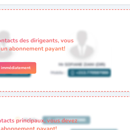
ontacts des dirigeants, vous
à un abonnement payant!
r immédiatement
ntacts principaux, vous devez
n abonnement payant!