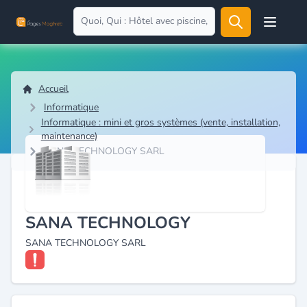
Open user
Accueil
Informatique
Informatique : mini et gros systèmes (vente, installation,
maintenance)
SANA TECHNOLOGY SARL
SANA TECHNOLOGY
SANA TECHNOLOGY SARL