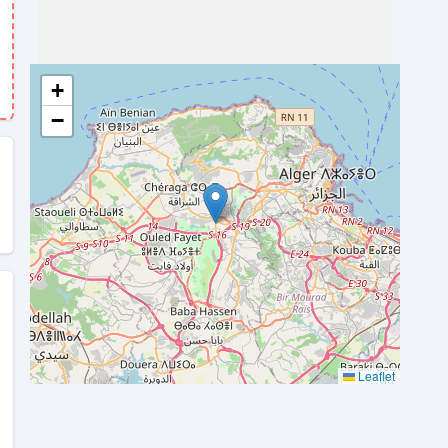
+
−
Leaflet