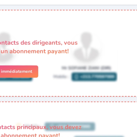
ontacts des dirigeants, vous
à un abonnement payant!
r immédiatement
ntacts principaux, vous devez
n abonnement payant!