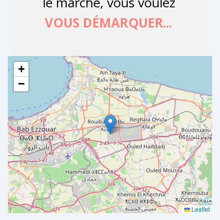
+
−
Leaflet