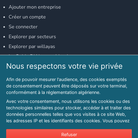
Ajouter mon entreprise
Créer un compte
Se connecter
Explorer par secteurs
Explorer par willayas
Le Guide D'Alger, guide-alger.com
Nous respectons votre vie privée
NOS RÉSEAUX SOCIAUX
Afin de pouvoir mesurer l'audience, des cookies exemptés
Notre page Facebook
de consentement peuvent être déposés sur votre terminal,
conformément à la réglementation algérienne.
Notre page LinkedIn
Avec votre consentement, nous utilisons les cookies ou des
Notre page Instagram
technologies similaires pour stocker, accéder à et traiter des
données personnelles telles que vos visites à ce site Web,
Notre page Twitter
les adresses IP et les identifiants des cookies. Vous pouvez
refuser ou vous opposer au traitement des données fondé
sur l'intérêt légitime à tout moment en cliquant sur « Refuser
Refuser