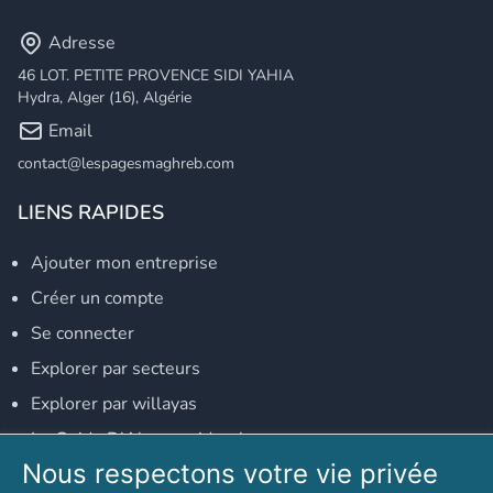
Adresse
46 LOT. PETITE PROVENCE SIDI YAHIA
Hydra, Alger (16), Algérie
Email
contact@lespagesmaghreb.com
LIENS RAPIDES
Ajouter mon entreprise
Créer un compte
Se connecter
Explorer par secteurs
Explorer par willayas
Le Guide D'Alger, guide-alger.com
Nous respectons votre vie privée
NOS RÉSEAUX SOCIAUX